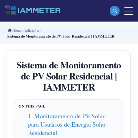
Home
Aplicações
Produtos
Sistema de Monitoramento de PV Solar Residencial | IAMMETER
Monofásico Medidor de energia Wi-Fi (WEM3080)
Fase dividida Medidor de energia Wi-Fi (WEM2067)
Sistema de Monitoramento
Trifásico Medidor de energia Wi-Fi (WEM3080T)
de PV Solar Residencial |
Trifásico Medidor de energia Wi-Fi (WEM3046T)
IAMMETER
Trifásico Medidor de energia Wi-Fi (WEM3050T)
Controlador de potência WiFi
1. Monitoramento de PV Solar
IAMMETER Cloud Pro
para Usuários de Energia Solar
Serviço de hospedagem própria
Residencial