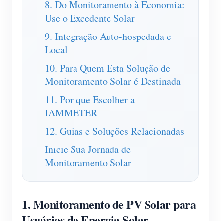
8. Do Monitoramento à Economia:
Blog
Use o Excedente Solar
App Loja
9. Integração Auto-hospedada e
Explorar site
Local
Ranking FV
10. Para Quem Esta Solução de
Monitoramento Solar é Destinada
11. Por que Escolher a
IAMMETER
12. Guias e Soluções Relacionadas
Inicie Sua Jornada de
Monitoramento Solar
1. Monitoramento de PV Solar para
Usuários de Energia Solar