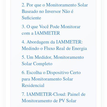
Carregador EV
2. Por que o Monitoramento Solar
Baseado no Inversor Não é
IAMMETER Simulator
Suficiente
Medidor virtual
3. O que Você Pode Monitorar
Sistema de previsão e simulação de energia
com a IAMMETER
Aplicações
4. Abordagem da IAMMETER:
Medindo o Fluxo Real de Energia
Monitor de energia do sistema solar fotovoltaico
Loja
5. Um Medidor, Monitoramento
Monitor de consumo de eletricidade
Recursos
Solar Completo
Sistema de controle de aquecedor FV
Início rápido do produto
Comunidade
6. Escolha o Dispositivo Certo
Automação residencial
Documento
para Monitoramento Solar
Programa de contribuidores
Soluções
Residencial
Monitoramento de energia da fábrica
Vídeo tutorial
Centro de contribuidores
Contato
7. IAMMETER-Cloud: Painel de
FAQ
Atividades IAMMETER
Sobre nós
Monitoramento de PV Solar
Notícias
Fórum