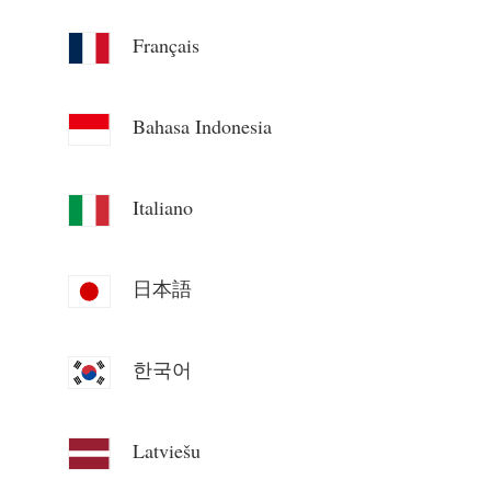
Blog
App Loja
Français
Explorar site
Bahasa Indonesia
Ranking FV
Italiano
日本語
한국어
Latviešu