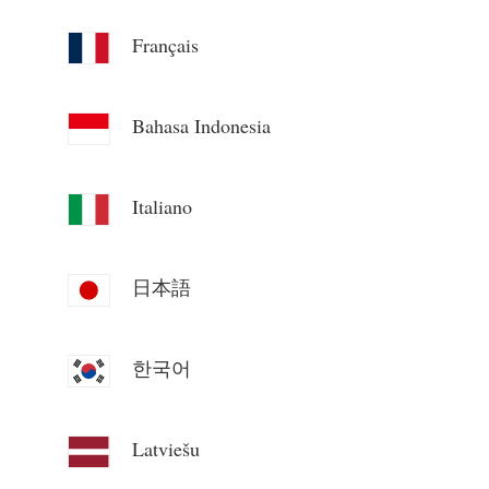
Blog
App Loja
Français
Explorar site
Bahasa Indonesia
Ranking FV
Italiano
日本語
한국어
Latviešu