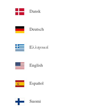
Carregador EV
Dansk
IAMMETER Simulator
Medidor virtual
Deutsch
Sistema de previsão e simulação de energia
Aplicações
Ελληνικά
Monitor de energia do sistema solar fotovoltaico
Loja
Monitor de consumo de eletricidade
Recursos
English
Sistema de controle de aquecedor FV
Início rápido do produto
Comunidade
Automação residencial
Documento
Programa de contribuidores
Soluções
Español
Monitoramento de energia da fábrica
Vídeo tutorial
Centro de contribuidores
Contato
FAQ
Atividades IAMMETER
Suomi
Sobre nós
Notícias
Fórum