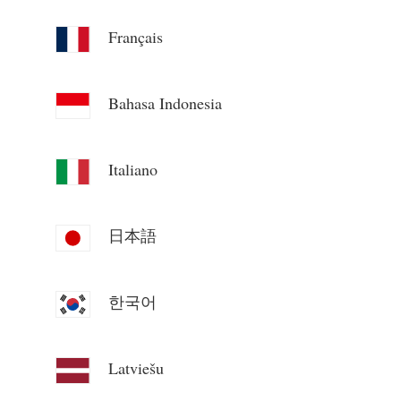
Blog
App Loja
Français
Explorar site
Bahasa Indonesia
Ranking FV
Italiano
日本語
한국어
Latviešu