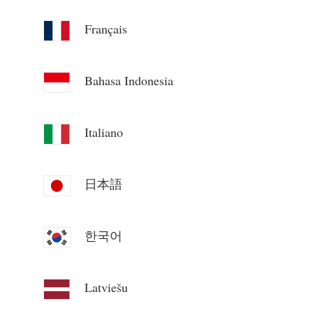
Blog
App Loja
Français
Explorar site
Bahasa Indonesia
Ranking FV
Italiano
日本語
한국어
Latviešu