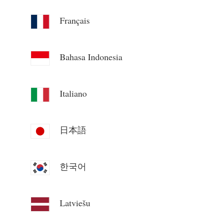
Blog
App Loja
Français
Explorar site
Bahasa Indonesia
Ranking FV
Italiano
日本語
한국어
Latviešu