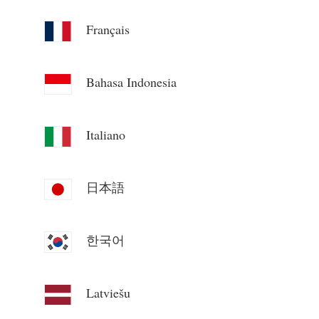
Blog
App Loja
Français
Explorar site
Bahasa Indonesia
Ranking FV
Italiano
日本語
한국어
Latviešu