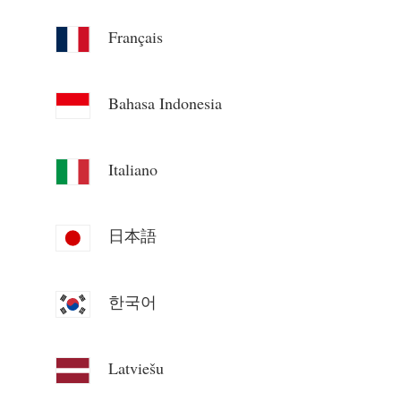
Blog
App Loja
Français
Explorar site
Bahasa Indonesia
Ranking FV
Italiano
日本語
한국어
Latviešu