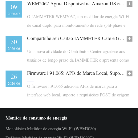
WEM2067 Agora Disponível na Amazon US e Amazon Austrália
09
2026-07
O IAMMETER WEM2067, um medidor de energia Wi-Fi
de canal duplo para monitoramento de rede split-phase e
monitoramento solar residencial monofásico, já está
Compartilhe seu Cartão IAMMETER Care e Ganhe Pontos de Recompensa
30
disponível na Amazon EUA e Amazon Austrália.
2026-06
Uma nova atividade do Contributor Center agradece aos
usuários de longo prazo da IAMMETER e apresenta como
os Pontos de Recompensa podem compensar custos na
Firmware i.91.065: APIs de Marca Local, Suporte a CORS POST e Recuperação MQTTS Aprimorada
26
Contributor Shop.
2026-06
O firmware i.91.065 adiciona APIs de marca para a
interface web local, suporte a requisições POST de origem
cruzada e uma correção de recuperação para longas
interrupções MQTTS.
Monitor de consumo de energia
Monofásico Medidor de energia Wi-Fi (WEM3080)
Trifásico Medidor de energia Wi-Fi (WEM3080T)