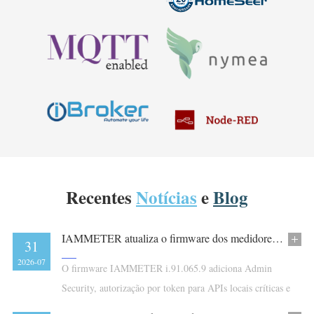
Recentes
Notícias
e
Blog
IAMMETER atualiza o firmware dos medidores de energia com Admin Security para a EN 18031-1:2024
31
2026-07
O firmware IAMMETER i.91.065.9 adiciona Admin
Security, autorização por token para APIs locais críticas e
controlos para desativar SSDP e Modbus/TCP segundo a