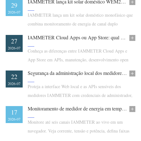
IAMMETER lança kit solar doméstico WEM2067 + WPC3700
29
EN 18031-1:2024.
2026-07
IAMMETER lança um kit solar doméstico monofásico que
combina monitoramento de energia de canal duplo
WEM2067 com controle de aquecedor solar excedente de
IAMMETER Cloud Apps ou App Store: qual é a diferença?
27
água WPC3700.
2026-07
Conheça as diferenças entre IAMMETER Cloud Apps e
App Store em APIs, manutenção, desenvolvimento open
source, funções Cloud e Reward Points.
Segurança da administração local dos medidores IAMMETER: guia do utilizador
22
2026-07
Proteja a interface Web local e as APIs sensíveis dos
medidores IAMMETER com credenciais de administrador,
HTTP Basic Authentication e recuperação assinada
Monitoramento de medidor de energia em tempo real com alertas no navegador
17
Ed25519.
2026-07
Monitore até seis canais IAMMETER ao vivo em um
navegador. Veja corrente, tensão e potência, defina faixas
normais e ative alertas sonoros opcionais.