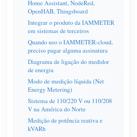
Home Assistant, NodeRed,
Carregador EV
OpenHAB, Thingsboard
IAMMETER Simulator
Integrar o produto da IAMMETER
Medidor virtual
em sistemas de terceiros
Sistema de previsão e simulação de energia
Quando uso o IAMMETER-cloud,
preciso pagar alguma assinatura
Aplicações
Diagrama de ligação do medidor
Monitor de energia do sistema solar fotovoltaico
Loja
de energia
Monitor de consumo de eletricidade
Recursos
Modo de medição líquida (Net
Sistema de controle de aquecedor FV
Início rápido do produto
Energy Metering)
Comunidade
Automação residencial
Documento
Sistema de 110/220 V ou 110/208
Programa de contribuidores
Soluções
V na América do Norte
Monitoramento de energia da fábrica
Vídeo tutorial
Centro de contribuidores
Contato
Medição de potência reativa e
FAQ
Atividades IAMMETER
Sobre nós
kVARh
Notícias
Fórum