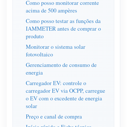
Como posso monitorar corrente
Blog
acima de 500 ampères
App Loja
Como posso testar as funções da
Explorar site
IAMMETER antes de comprar o
Ranking FV
produto
Monitorar o sistema solar
fotovoltaico
Gerenciamento de consumo de
energia
Carregador EV: controle o
carregador EV via OCPP, carregue
o EV com o excedente de energia
solar
Preço e canal de compra
Início rápido e Ficha técnica