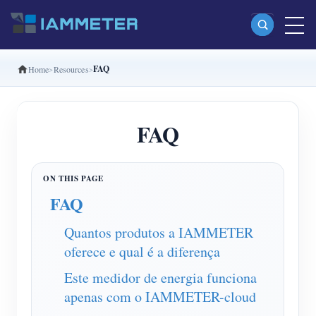
FAQ
Home
Resources
Produtos
Monofásico Medidor de energia Wi-Fi (WEM3080)
FAQ
Fase dividida Medidor de energia Wi-Fi (WEM2067)
Trifásico Medidor de energia Wi-Fi (WEM3080T)
Trifásico Medidor de energia Wi-Fi (WEM3046T)
FAQ
Trifásico Medidor de energia Wi-Fi (WEM3050T)
Quantos produtos a IAMMETER
Controlador de potência WiFi
oferece e qual é a diferença
IAMMETER Cloud Pro
Este medidor de energia funciona
apenas com o IAMMETER-cloud
Serviço de hospedagem própria