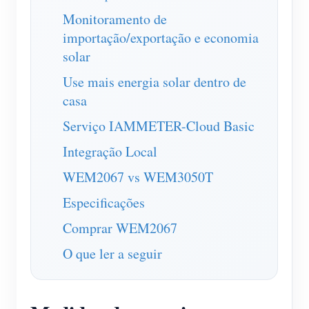
Monitoramento de
Blog
App Loja
importação/exportação e economia
Explorar site
solar
Ranking FV
Use mais energia solar dentro de
casa
Serviço IAMMETER-Cloud Basic
Integração Local
WEM2067 vs WEM3050T
Especificações
Comprar WEM2067
O que ler a seguir