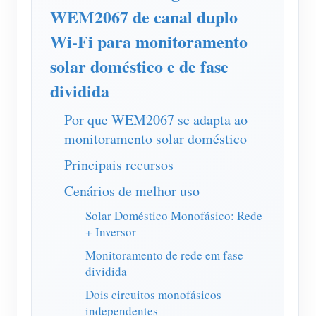
Carregador EV
WEM2067 de canal duplo
IAMMETER Simulator
Wi-Fi para monitoramento
Medidor virtual
solar doméstico e de fase
dividida
Sistema de previsão e simulação de energia
Aplicações
Por que WEM2067 se adapta ao
monitoramento solar doméstico
Monitor de energia do sistema solar fotovoltaico
Loja
Principais recursos
Monitor de consumo de eletricidade
Recursos
Cenários de melhor uso
Sistema de controle de aquecedor FV
Início rápido do produto
Comunidade
Solar Doméstico Monofásico: Rede
Automação residencial
Documento
+ Inversor
Programa de contribuidores
Soluções
Monitoramento de energia da fábrica
Monitoramento de rede em fase
Vídeo tutorial
Centro de contribuidores
Contato
dividida
FAQ
Atividades IAMMETER
Sobre nós
Dois circuitos monofásicos
independentes
Notícias
Fórum