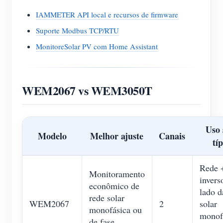
IAMMETER API local e recursos de firmware
Suporte Modbus TCP/RTU
MonitoreSolar PV com Home Assistant
WEM2067 vs WEM3050T
Uso 
Modelo
Melhor ajuste
Canais
tí
Rede 
Monitoramento
invers
econômico de
lado d
rede solar
WEM2067
2
solar
monofásica ou
monof
de fase