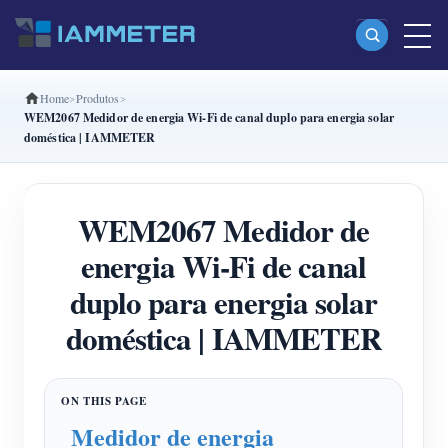
Home
Produtos
Produtos
WEM2067 Medidor de energia Wi-Fi de canal duplo para energia solar
doméstica | IAMMETER
Monofásico Medidor de energia Wi-Fi (WEM3080)
Fase dividida Medidor de energia Wi-Fi (WEM2067)
WEM2067 Medidor de
Trifásico Medidor de energia Wi-Fi (WEM3080T)
energia Wi-Fi de canal
Trifásico Medidor de energia Wi-Fi (WEM3046T)
duplo para energia solar
Trifásico Medidor de energia Wi-Fi (WEM3050T)
doméstica | IAMMETER
Controlador de potência WiFi
IAMMETER Cloud Pro
Serviço de hospedagem própria
Medidor de energia