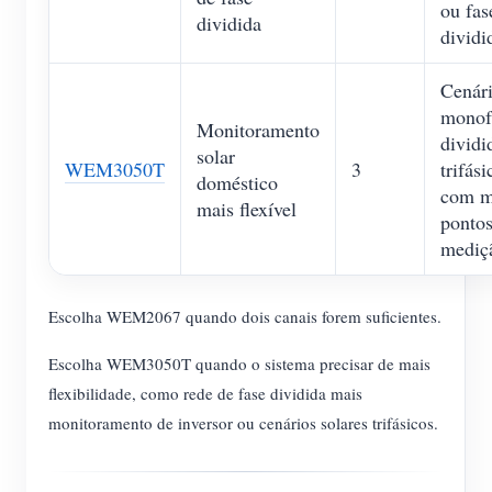
ou fas
dividida
dividi
Cenár
monof
Monitoramento
dividi
solar
WEM3050T
3
trifási
doméstico
com m
mais flexível
pontos
mediç
Escolha WEM2067 quando dois canais forem suficientes.
Escolha WEM3050T quando o sistema precisar de mais
flexibilidade, como rede de fase dividida mais
monitoramento de inversor ou cenários solares trifásicos.