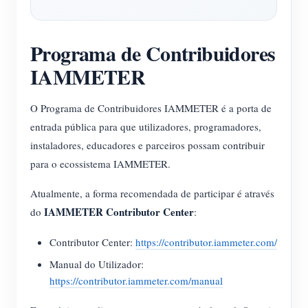
Blog
App Loja
Programa de Contribuidores
Explorar site
IAMMETER
Ranking FV
O Programa de Contribuidores IAMMETER é a porta de
entrada pública para que utilizadores, programadores,
instaladores, educadores e parceiros possam contribuir
para o ecossistema IAMMETER.
Atualmente, a forma recomendada de participar é através
IAMMETER Contributor Center
do
:
Contributor Center:
https://contributor.iammeter.com/
Manual do Utilizador:
https://contributor.iammeter.com/manual