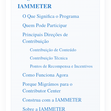
Carregador EV
IAMMETER
IAMMETER Simulator
O Que Significa o Programa
Medidor virtual
Quem Pode Participar
Sistema de previsão e simulação de energia
Principais Direções de
Aplicações
Contribuição
Contribuição de Conteúdo
Monitor de energia do sistema solar fotovoltaico
Loja
Contribuição Técnica
Monitor de consumo de eletricidade
Recursos
Pontos de Recompensa e Incentivos
Sistema de controle de aquecedor FV
Início rápido do produto
Comunidade
Como Funciona Agora
Automação residencial
Documento
Programa de contribuidores
Soluções
Porque Migrámos para o
Monitoramento de energia da fábrica
Contributor Center
Vídeo tutorial
Centro de contribuidores
Contato
Construa com a IAMMETER
FAQ
Atividades IAMMETER
Sobre nós
Sobre a IAMMETER
Notícias
Fórum