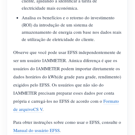
cliente, ajudando a identificar a tarifa de
electricidade mais económica.
Blog
App Loja
Analisa os benefícios e o retorno do investimento
Explorar site
(ROI) da introdução de um sistema de
armazenamento de energia com base nos dados reais
Ranking FV
de utilização de eletricidade do cliente.
Observe que você pode usar EFSS independentemente de
ser um usuário IAMMETER. Aúnica diferença é que os
usuários do IAMMETER podem importar diretamente os
dados horários do kWh(de grade para grade, rendimento)
exigidos pelo EFSS. Os usuários que não são do
IAMMETER precisam preparar esses dados por conta
própria e carregá-los no EFSS de acordo com o
Formato
de arquivoCS V
.
Para obter instruções sobre como usar o EFSS, consulte o
Manual do usuário EFSS
.