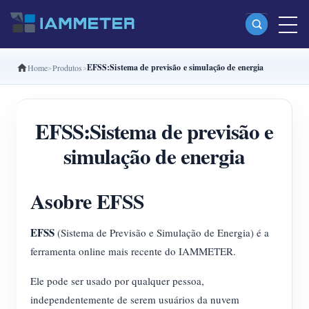
EFSS:Sistema de previsão e simulação de energia
Home
Produtos
Produtos
Monofásico Medidor de energia Wi-Fi (WEM3080)
EFSS:Sistema de previsão e
Fase dividida Medidor de energia Wi-Fi (WEM2067)
simulação de energia
Trifásico Medidor de energia Wi-Fi (WEM3080T)
Trifásico Medidor de energia Wi-Fi (WEM3046T)
Asobre EFSS
Trifásico Medidor de energia Wi-Fi (WEM3050T)
EFSS
(Sistema de Previsão e Simulação de Energia) é a
Controlador de potência WiFi
ferramenta online mais recente do IAMMETER.
IAMMETER Cloud Pro
Ele pode ser usado por qualquer pessoa,
Serviço de hospedagem própria
independentemente de serem usuários da nuvem