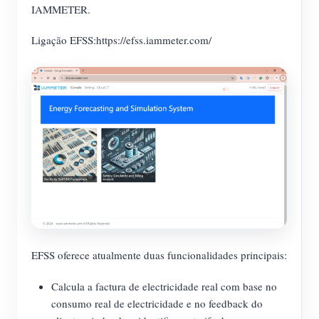
Carregador EV
IAMMETER.
IAMMETER Simulator
Ligação EFSS:https://efss.iammeter.com/
Medidor virtual
Sistema de previsão e simulação de energia
Aplicações
Monitor de energia do sistema solar fotovoltaico
Loja
Monitor de consumo de eletricidade
Recursos
Sistema de controle de aquecedor FV
Início rápido do produto
Comunidade
Automação residencial
Documento
Programa de contribuidores
Soluções
Monitoramento de energia da fábrica
EFSS oferece atualmente duas funcionalidades principais:
Vídeo tutorial
Centro de contribuidores
Contato
FAQ
Calcula a factura de electricidade real com base no
Atividades IAMMETER
Sobre nós
consumo real de electricidade e no feedback do
Notícias
Fórum