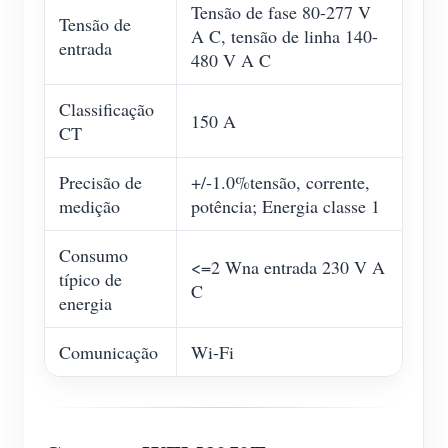
Tensão de fase 80-277 V
Tensão de
A C, tensão de linha 140-
entrada
480 V A C
Classificação
150 A
CT
Precisão de
+/-1.0%tensão, corrente,
medição
potência; Energia classe 1
Consumo
<=2 Wna entrada 230 V A
típico de
C
energia
Comunicação
Wi-Fi