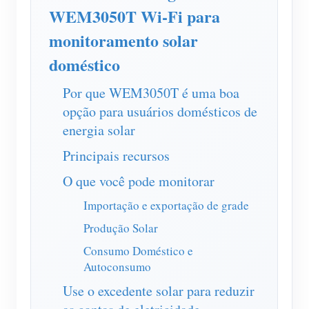
Carregador EV
WEM3050T Wi-Fi para
IAMMETER Simulator
monitoramento solar
Medidor virtual
doméstico
Sistema de previsão e simulação de energia
Por que WEM3050T é uma boa
opção para usuários domésticos de
Aplicações
energia solar
Monitor de energia do sistema solar fotovoltaico
Loja
Principais recursos
Monitor de consumo de eletricidade
Recursos
O que você pode monitorar
Sistema de controle de aquecedor FV
Início rápido do produto
Comunidade
Importação e exportação de grade
Automação residencial
Documento
Produção Solar
Programa de contribuidores
Soluções
Monitoramento de energia da fábrica
Consumo Doméstico e
Vídeo tutorial
Centro de contribuidores
Contato
Autoconsumo
FAQ
Atividades IAMMETER
Sobre nós
Use o excedente solar para reduzir
Notícias
Fórum