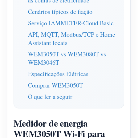
as contas de eletricidade
Blog
Cenários típicos de fiação
App Loja
Serviço IAMMETER-Cloud Basic
Explorar site
API, MQTT, Modbus/TCP e Home
Ranking FV
Assistant locais
WEM3050T vs WEM3080T vs
WEM3046T
Especificações Elétricas
Comprar WEM3050T
O que ler a seguir
Medidor de energia
WEM3050T Wi-Fi para