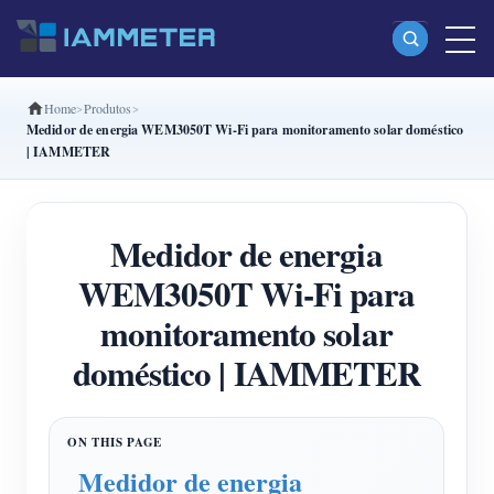
Home
Produtos
Produtos
Medidor de energia WEM3050T Wi-Fi para monitoramento solar doméstico
| IAMMETER
Monofásico Medidor de energia Wi-Fi (WEM3080)
Fase dividida Medidor de energia Wi-Fi (WEM2067)
Medidor de energia
Trifásico Medidor de energia Wi-Fi (WEM3080T)
WEM3050T Wi-Fi para
Trifásico Medidor de energia Wi-Fi (WEM3046T)
monitoramento solar
Trifásico Medidor de energia Wi-Fi (WEM3050T)
doméstico | IAMMETER
Controlador de potência WiFi
IAMMETER Cloud Pro
Serviço de hospedagem própria
Medidor de energia