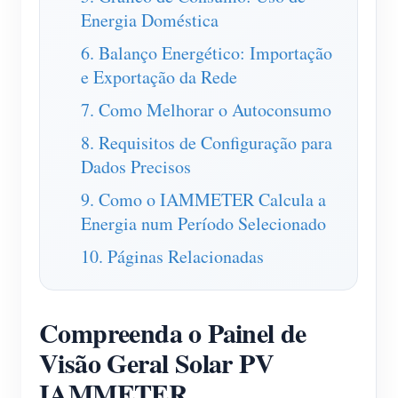
Energia Doméstica
Blog
App Loja
6. Balanço Energético: Importação
Explorar site
e Exportação da Rede
Ranking FV
7. Como Melhorar o Autoconsumo
8. Requisitos de Configuração para
Dados Precisos
9. Como o IAMMETER Calcula a
Energia num Período Selecionado
10. Páginas Relacionadas
Compreenda o Painel de
Visão Geral Solar PV
IAMMETER