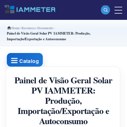
Home
Resources
Documents
Produtos
Painel de Visão Geral Solar PV IAMMETER: Produção,
Importação/Exportação e Autoconsumo
Monofásico Medidor de energia Wi-Fi (WEM3080)
Fase dividida Medidor de energia Wi-Fi (WEM2067)
Catalog
Trifásico Medidor de energia Wi-Fi (WEM3080T)
Trifásico Medidor de energia Wi-Fi (WEM3046T)
Painel de Visão Geral Solar
Trifásico Medidor de energia Wi-Fi (WEM3050T)
PV IAMMETER:
Produção,
Controlador de potência WiFi
Importação/Exportação e
IAMMETER Cloud Pro
Autoconsumo
Serviço de hospedagem própria