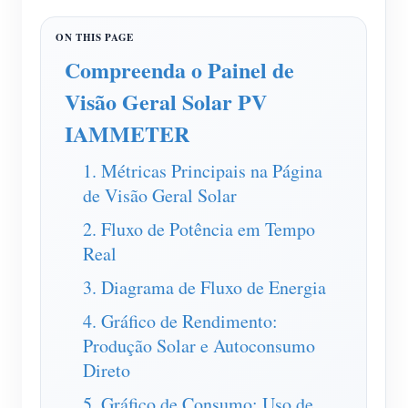
Carregador EV
IAMMETER Simulator
Compreenda o Painel de
Medidor virtual
Visão Geral Solar PV
Sistema de previsão e simulação de energia
IAMMETER
Aplicações
1. Métricas Principais na Página
Monitor de energia do sistema solar fotovoltaico
Loja
de Visão Geral Solar
Monitor de consumo de eletricidade
Recursos
2. Fluxo de Potência em Tempo
Real
Sistema de controle de aquecedor FV
Início rápido do produto
Comunidade
3. Diagrama de Fluxo de Energia
Automação residencial
Documento
Programa de contribuidores
Soluções
4. Gráfico de Rendimento:
Monitoramento de energia da fábrica
Vídeo tutorial
Centro de contribuidores
Contato
Produção Solar e Autoconsumo
FAQ
Direto
Atividades IAMMETER
Sobre nós
Notícias
5. Gráfico de Consumo: Uso de
Fórum