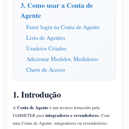
Carregador EV
3. Como usar a Conta de
Agente
IAMMETER Simulator
Medidor virtual
Fazer login na Conta de Agente
Sistema de previsão e simulação de energia
Lista de Agentes
Aplicações
Usuários Criados
Adicionar Medidor, Medidores
Monitor de energia do sistema solar fotovoltaico
Loja
Chave de Acesso
Monitor de consumo de eletricidade
Recursos
Sistema de controle de aquecedor FV
Início rápido do produto
Comunidade
1. Introdução
Automação residencial
Documento
Programa de contribuidores
Soluções
Monitoramento de energia da fábrica
Vídeo tutorial
Centro de contribuidores
Conta de Agente
Contato
A
é um recurso fornecido pela
integradores e revendedores
IAMMETER para
. Com
FAQ
Atividades IAMMETER
Sobre nós
uma Conta de Agente, integradores ou revendedores
Notícias
Fórum