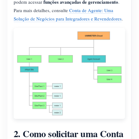
funções avançadas de gerenciamento
podem acessar
.
Blog
Para mais detalhes, consulte
Conta de Agente: Uma
App Loja
Solução de Negócios para Integradores e Revendedores
.
Explorar site
Ranking FV
2. Como solicitar uma Conta