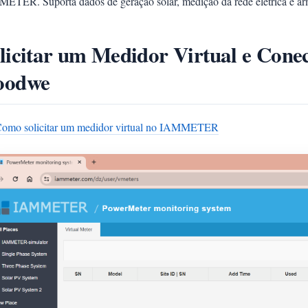
ETER. Suporta dados de geração solar, medição da rede elétrica e a
licitar um Medidor Virtual e Cone
oodwe
omo solicitar um medidor virtual no IAMMETER