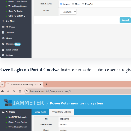
Fazer Login no Portal Goodwe
Insira o nome de usuário e senha regi