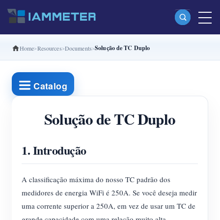
Solução de TC Duplo
Home
Resources
Documents
Produtos
Monofásico Medidor de energia Wi-Fi (WEM3080)
Catalog
Fase dividida Medidor de energia Wi-Fi (WEM2067)
Trifásico Medidor de energia Wi-Fi (WEM3080T)
Solução de TC Duplo
Trifásico Medidor de energia Wi-Fi (WEM3046T)
1. Introdução
Trifásico Medidor de energia Wi-Fi (WEM3050T)
Controlador de potência WiFi
A classificação máxima do nosso TC padrão dos
IAMMETER Cloud Pro
medidores de energia WiFi é 250A. Se você deseja medir
Serviço de hospedagem própria
uma corrente superior a 250A, em vez de usar um TC de
grande capacidade com uma relação muito alta,