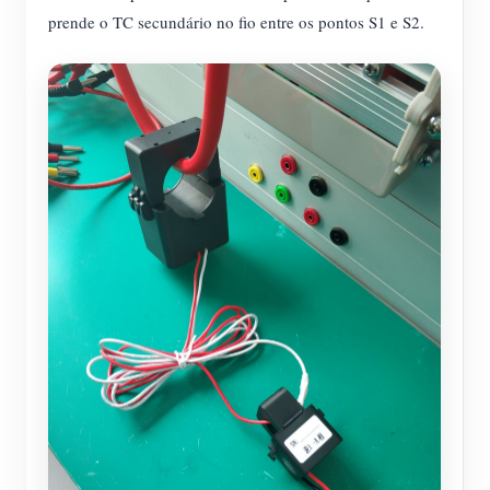
prende o TC secundário no fio entre os pontos S1 e S2.
Blog
App Loja
Explorar site
Ranking FV