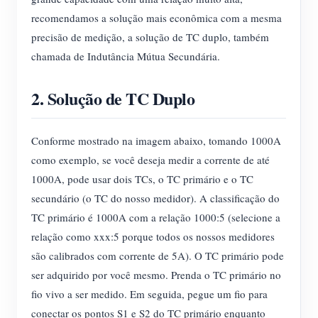
Carregador EV
recomendamos a solução mais econômica com a mesma
IAMMETER Simulator
precisão de medição, a solução de TC duplo, também
chamada de Indutância Mútua Secundária.
Medidor virtual
Sistema de previsão e simulação de energia
2. Solução de TC Duplo
Aplicações
Conforme mostrado na imagem abaixo, tomando 1000A
Monitor de energia do sistema solar fotovoltaico
Loja
como exemplo, se você deseja medir a corrente de até
Monitor de consumo de eletricidade
Recursos
1000A, pode usar dois TCs, o TC primário e o TC
secundário (o TC do nosso medidor). A classificação do
Sistema de controle de aquecedor FV
Início rápido do produto
Comunidade
TC primário é 1000A com a relação 1000:5 (selecione a
Automação residencial
Documento
Programa de contribuidores
relação como xxx:5 porque todos os nossos medidores
Soluções
Monitoramento de energia da fábrica
são calibrados com corrente de 5A). O TC primário pode
Vídeo tutorial
Centro de contribuidores
Contato
ser adquirido por você mesmo. Prenda o TC primário no
FAQ
Atividades IAMMETER
fio vivo a ser medido. Em seguida, pegue um fio para
Sobre nós
Notícias
conectar os pontos S1 e S2 do TC primário enquanto
Fórum