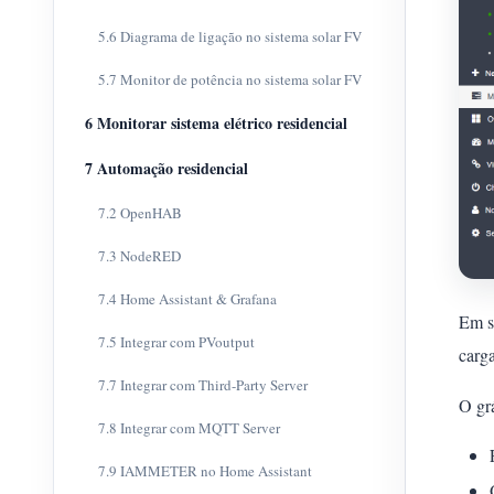
5.6 Diagrama de ligação no sistema solar FV
5.7 Monitor de potência no sistema solar FV
6 Monitorar sistema elétrico residencial
7 Automação residencial
7.2 OpenHAB
7.3 NodeRED
7.4 Home Assistant & Grafana
Em s
7.5 Integrar com PVoutput
carga
7.7 Integrar com Third-Party Server
O grá
7.8 Integrar com MQTT Server
7.9 IAMMETER no Home Assistant