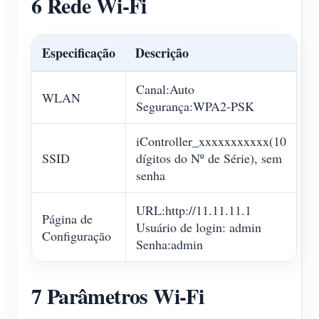
6 Rede Wi-Fi
Especificação
Descrição
Canal:Auto
WLAN
Segurança:WPA2-PSK
iController_xxxxxxxxxxx(10
SSID
dígitos do Nº de Série), sem
senha
URL:http://11.11.11.1
Página de
Usuário de login: admin
Configuração
Senha:admin
7 Parâmetros Wi-Fi