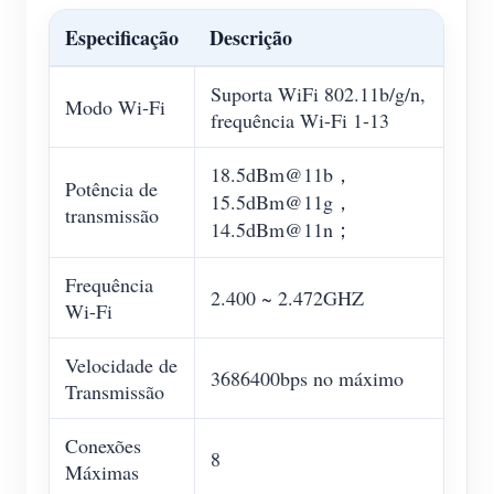
Especificação
Descrição
Suporta WiFi 802.11b/g/n,
Modo Wi-Fi
frequência Wi-Fi 1-13
18.5dBm@11b，
Potência de
15.5dBm@11g，
transmissão
14.5dBm@11n；
Frequência
2.400 ~ 2.472GHZ
Wi-Fi
Velocidade de
3686400bps no máximo
Transmissão
Conexões
8
Máximas