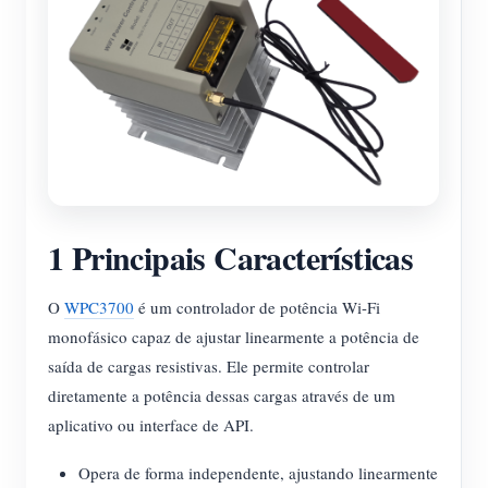
Blog
App Loja
Explorar site
Ranking FV
1 Principais Características
O
WPC3700
é um controlador de potência Wi-Fi
monofásico capaz de ajustar linearmente a potência de
saída de cargas resistivas. Ele permite controlar
diretamente a potência dessas cargas através de um
aplicativo ou interface de API.
Opera de forma independente, ajustando linearmente