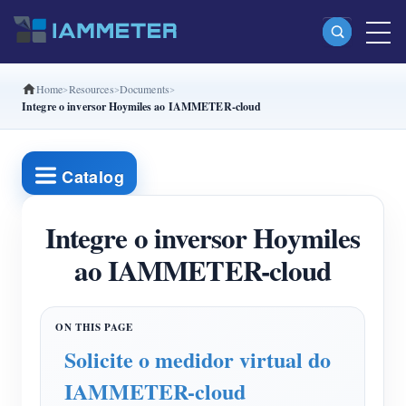
Home
Resources
Documents
Produtos
Integre o inversor Hoymiles ao IAMMETER-cloud
Monofásico Medidor de energia Wi-Fi (WEM3080)
Fase dividida Medidor de energia Wi-Fi (WEM2067)
Catalog
Trifásico Medidor de energia Wi-Fi (WEM3080T)
Integre o inversor Hoymiles
Trifásico Medidor de energia Wi-Fi (WEM3046T)
ao IAMMETER-cloud
Trifásico Medidor de energia Wi-Fi (WEM3050T)
Controlador de potência WiFi
IAMMETER Cloud Pro
Solicite o medidor virtual do
Serviço de hospedagem própria
IAMMETER-cloud