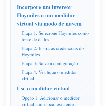
Carregador EV
Incorpore um inversor
IAMMETER Simulator
Hoymiles a um medidor
Medidor virtual
virtual via modo de nuvem
Sistema de previsão e simulação de energia
Etapa 1: Selecione Hoymiles como
Aplicações
fonte de dados
Etapa 2: Insira as credenciais do
Monitor de energia do sistema solar fotovoltaico
Loja
Hoymiles
Monitor de consumo de eletricidade
Recursos
Etapa 3: Salve a configuração
Sistema de controle de aquecedor FV
Início rápido do produto
Comunidade
Etapa 4: Verifique o medidor
Automação residencial
Documento
virtual
Programa de contribuidores
Soluções
Monitoramento de energia da fábrica
Vídeo tutorial
Use o medidor virtual
Centro de contribuidores
Contato
FAQ
Atividades IAMMETER
Opção 1: Adicionar o medidor
Sobre nós
virtual a um local existente
Notícias
Fórum