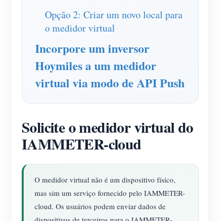
Opção 2: Criar um novo local para
Blog
App Loja
o medidor virtual
Explorar site
Incorpore um inversor
Ranking FV
Hoymiles a um medidor
virtual via modo de API Push
Solicite o medidor virtual do
IAMMETER-cloud
O medidor virtual não é um dispositivo físico,
mas sim um serviço fornecido pelo IAMMETER-
cloud. Os usuários podem enviar dados de
dispositivos de terceiros para o IAMMETER-