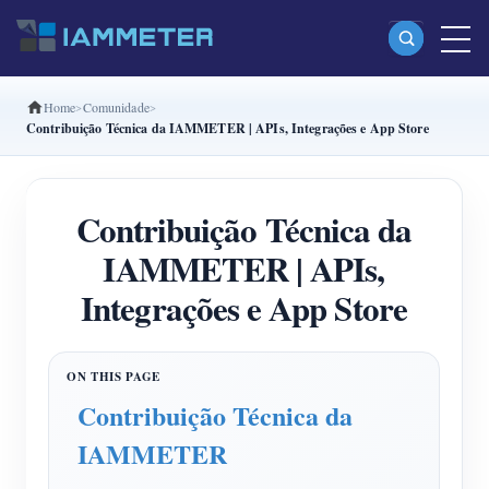
Home
Comunidade
Produtos
Contribuição Técnica da IAMMETER | APIs, Integrações e App Store
Monofásico Medidor de energia Wi-Fi (WEM3080)
Fase dividida Medidor de energia Wi-Fi (WEM2067)
Contribuição Técnica da
Trifásico Medidor de energia Wi-Fi (WEM3080T)
IAMMETER | APIs,
Trifásico Medidor de energia Wi-Fi (WEM3046T)
Integrações e App Store
Trifásico Medidor de energia Wi-Fi (WEM3050T)
Controlador de potência WiFi
Contribuição Técnica da
IAMMETER Cloud Pro
IAMMETER
Serviço de hospedagem própria