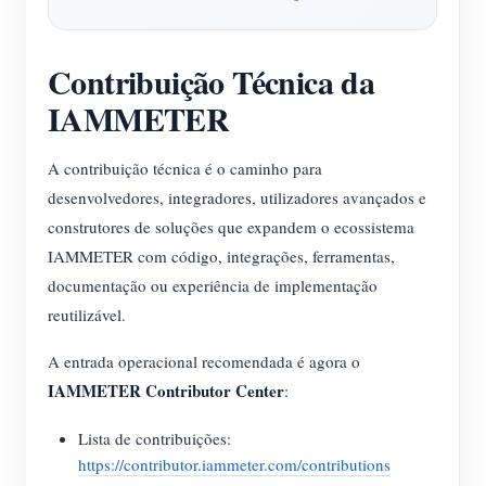
Blog
App Loja
Contribuição Técnica da
Explorar site
IAMMETER
Ranking FV
A contribuição técnica é o caminho para
desenvolvedores, integradores, utilizadores avançados e
construtores de soluções que expandem o ecossistema
IAMMETER com código, integrações, ferramentas,
documentação ou experiência de implementação
reutilizável.
A entrada operacional recomendada é agora o
IAMMETER Contributor Center
:
Lista de contribuições:
https://contributor.iammeter.com/contributions