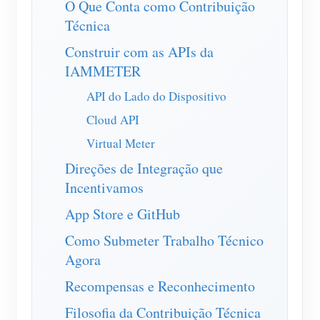
O Que Conta como Contribuição
Carregador EV
Técnica
IAMMETER Simulator
Construir com as APIs da
Medidor virtual
IAMMETER
Sistema de previsão e simulação de energia
API do Lado do Dispositivo
Aplicações
Cloud API
Virtual Meter
Monitor de energia do sistema solar fotovoltaico
Loja
Direções de Integração que
Monitor de consumo de eletricidade
Recursos
Incentivamos
Sistema de controle de aquecedor FV
Início rápido do produto
Comunidade
App Store e GitHub
Automação residencial
Documento
Programa de contribuidores
Como Submeter Trabalho Técnico
Soluções
Monitoramento de energia da fábrica
Agora
Vídeo tutorial
Centro de contribuidores
Contato
Recompensas e Reconhecimento
FAQ
Atividades IAMMETER
Sobre nós
Filosofia da Contribuição Técnica
Notícias
Fórum