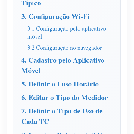
Típico
Carregador EV
IAMMETER Simulator
3. Configuração Wi-Fi
Medidor virtual
3.1 Configuração pelo aplicativo
móvel
Sistema de previsão e simulação de energia
3.2 Configuração no navegador
Aplicações
4. Cadastro pelo Aplicativo
Monitor de energia do sistema solar fotovoltaico
Loja
Móvel
Monitor de consumo de eletricidade
Recursos
5. Definir o Fuso Horário
Sistema de controle de aquecedor FV
Início rápido do produto
Comunidade
6. Editar o Tipo do Medidor
Automação residencial
Documento
Programa de contribuidores
Soluções
Monitoramento de energia da fábrica
7. Definir o Tipo de Uso de
Vídeo tutorial
Centro de contribuidores
Contato
Cada TC
FAQ
Atividades IAMMETER
Sobre nós
Notícias
Fórum