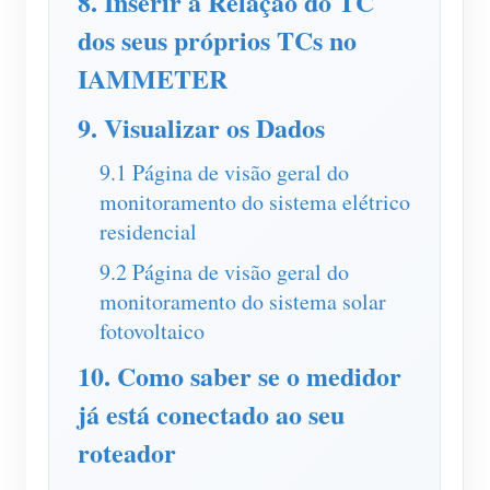
8. Inserir a Relação do TC
dos seus próprios TCs no
Blog
App Loja
IAMMETER
Explorar site
9. Visualizar os Dados
Ranking FV
9.1 Página de visão geral do
monitoramento do sistema elétrico
residencial
9.2 Página de visão geral do
monitoramento do sistema solar
fotovoltaico
10. Como saber se o medidor
já está conectado ao seu
roteador