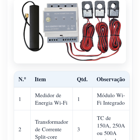
N.º
Item
Qtd.
Observação
Medidor de
Módulo Wi-
1
1
Energia Wi-Fi
Fi Integrado
TC de
Transformador
150A, 250A
2
de Corrente
3
ou 500A
Split-core