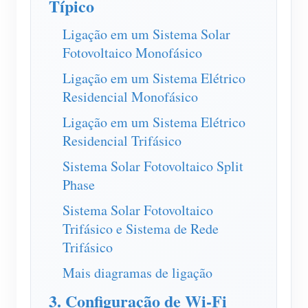
Típico
Carregador EV
IAMMETER Simulator
Ligação em um Sistema Solar
Fotovoltaico Monofásico
Medidor virtual
Ligação em um Sistema Elétrico
Sistema de previsão e simulação de energia
Residencial Monofásico
Aplicações
Ligação em um Sistema Elétrico
Residencial Trifásico
Monitor de energia do sistema solar fotovoltaico
Loja
Sistema Solar Fotovoltaico Split
Monitor de consumo de eletricidade
Recursos
Phase
Sistema de controle de aquecedor FV
Início rápido do produto
Comunidade
Sistema Solar Fotovoltaico
Automação residencial
Documento
Trifásico e Sistema de Rede
Programa de contribuidores
Soluções
Trifásico
Monitoramento de energia da fábrica
Vídeo tutorial
Centro de contribuidores
Contato
Mais diagramas de ligação
FAQ
Atividades IAMMETER
Sobre nós
3. Configuração de Wi-Fi
Notícias
Fórum