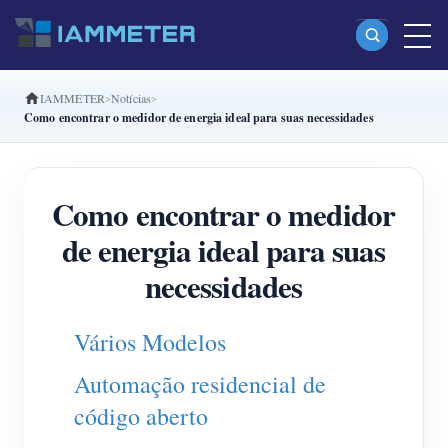
IAMMETER
Notícias
Produtos
Como encontrar o medidor de energia ideal para suas necessidades
Monofásico Medidor de energia Wi-Fi (WEM3080)
Fase dividida Medidor de energia Wi-Fi (WEM2067)
Como encontrar o medidor
Trifásico Medidor de energia Wi-Fi (WEM3080T)
de energia ideal para suas
Trifásico Medidor de energia Wi-Fi (WEM3046T)
necessidades
Trifásico Medidor de energia Wi-Fi (WEM3050T)
Vários Modelos
Controlador de potência WiFi
Automação residencial de
IAMMETER Cloud Pro
código aberto
Serviço de hospedagem própria