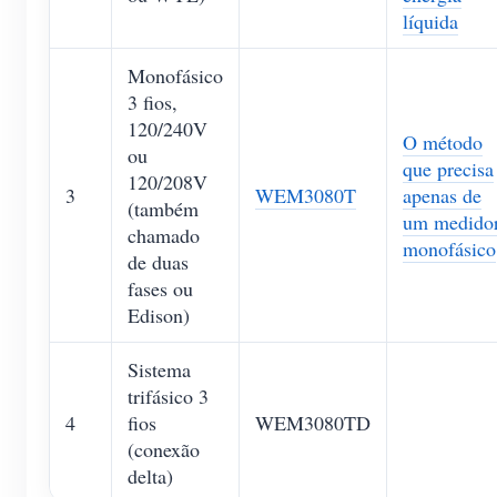
líquida
Monofásico
3 fios,
120/240V
O método
ou
que precisa
120/208V
3
WEM3080T
apenas de
(também
um medido
chamado
monofásico
de duas
fases ou
Edison)
Sistema
trifásico 3
4
fios
WEM3080TD
(conexão
delta)