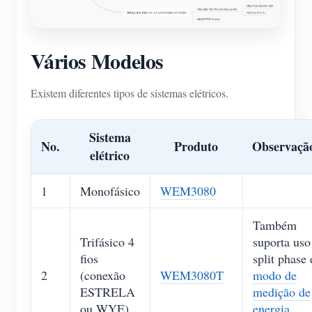
Vários Modelos
Existem diferentes tipos de sistemas elétricos.
Sistema
No.
Produto
Observaçã
elétrico
1
Monofásico
WEM3080
Também
Trifásico 4
suporta uso
fios
split phase 
2
(conexão
WEM3080T
modo de
ESTRELA
medição de
ou WYE)
energia