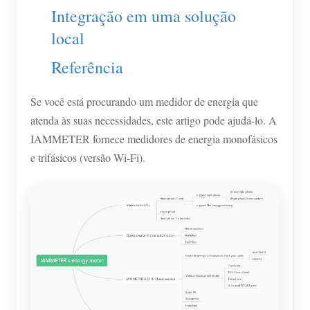
Integração em uma solução
Blog
App Loja
local
Explorar site
Referência
Ranking FV
Se você está procurando um medidor de energia que
atenda às suas necessidades, este artigo pode ajudá-lo. A
IAMMETER fornece medidores de energia monofásicos
e trifásicos (versão Wi-Fi).