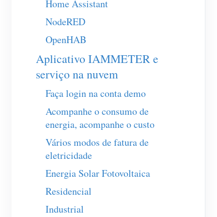
Home Assistant
Carregador EV
NodeRED
IAMMETER Simulator
OpenHAB
Medidor virtual
Aplicativo IAMMETER e
Sistema de previsão e simulação de energia
serviço na nuvem
Aplicações
Faça login na conta demo
Monitor de energia do sistema solar fotovoltaico
Loja
Acompanhe o consumo de
Monitor de consumo de eletricidade
Recursos
energia, acompanhe o custo
Sistema de controle de aquecedor FV
Início rápido do produto
Comunidade
Vários modos de fatura de
eletricidade
Automação residencial
Documento
Programa de contribuidores
Soluções
Energia Solar Fotovoltaica
Monitoramento de energia da fábrica
Vídeo tutorial
Centro de contribuidores
Contato
Residencial
FAQ
Atividades IAMMETER
Sobre nós
Industrial
Notícias
Fórum