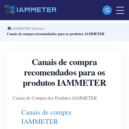
IAMMETER
Notícias
Produtos
Canais de compra recomendados para os produtos IAMMETER
Monofásico Medidor de energia Wi-Fi (WEM3080)
Fase dividida Medidor de energia Wi-Fi (WEM2067)
Canais de compra
Trifásico Medidor de energia Wi-Fi (WEM3080T)
recomendados para os
Trifásico Medidor de energia Wi-Fi (WEM3046T)
produtos IAMMETER
Trifásico Medidor de energia Wi-Fi (WEM3050T)
Canais de Compra dos Produtos IAMMETER
Controlador de potência WiFi
IAMMETER Cloud Pro
Canais de compra
IAMMETER
Serviço de hospedagem própria