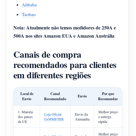
Alibaba
Blog
App Loja
Taobao
Explorar site
Nota: Atualmente não temos medidores de 250A e
Ranking FV
500A nos sites Amazon EUA e Amazon Austrália
Canais de compra
recomendados para clientes
em diferentes regiões
Local de
Canal
Por que
Envio
Envio
Recomendado
Recomendar
1. Maioria
Melhor preço
Loja Oficial
Envio da
dos países
e entrega
IAMMETER
Alemanha
da UE
rápida
Melhor preço