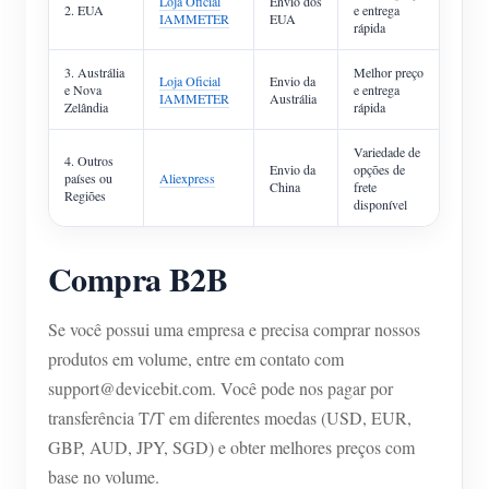
Loja Oficial
Envio dos
2. EUA
e entrega
IAMMETER
EUA
rápida
3. Austrália
Melhor preço
Loja Oficial
Envio da
e Nova
e entrega
IAMMETER
Austrália
Zelândia
rápida
Variedade de
4. Outros
Envio da
opções de
países ou
Aliexpress
China
frete
Regiões
disponível
Compra B2B
Se você possui uma empresa e precisa comprar nossos
produtos em volume, entre em contato com
support@devicebit.com. Você pode nos pagar por
transferência T/T em diferentes moedas (USD, EUR,
GBP, AUD, JPY, SGD) e obter melhores preços com
base no volume.