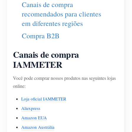
Carregador EV
Canais de compra
recomendados para clientes
IAMMETER Simulator
em diferentes regiões
Medidor virtual
Compra B2B
Sistema de previsão e simulação de energia
Aplicações
Canais de compra
Monitor de energia do sistema solar fotovoltaico
IAMMETER
Loja
Monitor de consumo de eletricidade
Recursos
Você pode comprar nossos produtos nas seguintes lojas
Sistema de controle de aquecedor FV
Início rápido do produto
Comunidade
online:
Automação residencial
Documento
Programa de contribuidores
Soluções
Loja oficial IAMMETER
Monitoramento de energia da fábrica
Vídeo tutorial
Aliexpress
Centro de contribuidores
Contato
Amazon EUA
FAQ
Atividades IAMMETER
Sobre nós
Amazon Austrália
Notícias
Fórum