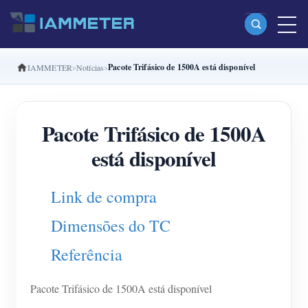
Pacote Trifásico de 1500A está disponível
IAMMETER
Notícias
Produtos
Monofásico Medidor de energia Wi-Fi (WEM3080)
Pacote Trifásico de 1500A
Fase dividida Medidor de energia Wi-Fi (WEM2067)
está disponível
Trifásico Medidor de energia Wi-Fi (WEM3080T)
Trifásico Medidor de energia Wi-Fi (WEM3046T)
Link de compra
Trifásico Medidor de energia Wi-Fi (WEM3050T)
Dimensões do TC
Controlador de potência WiFi
Referência
IAMMETER Cloud Pro
Serviço de hospedagem própria
Pacote Trifásico de 1500A está disponível