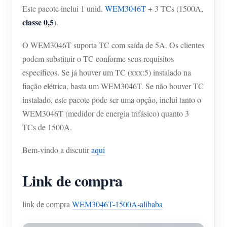
Carregador EV
Este pacote inclui 1 unid.
WEM3046T
+ 3 TCs (1500A,
classe 0,5
).
IAMMETER Simulator
Medidor virtual
O WEM3046T suporta TC com saída de 5A. Os clientes
podem substituir o TC conforme seus requisitos
Sistema de previsão e simulação de energia
específicos. Se já houver um TC (xxx:5) instalado na
Aplicações
fiação elétrica, basta um WEM3046T. Se não houver TC
instalado, este pacote pode ser uma opção, inclui tanto o
Monitor de energia do sistema solar fotovoltaico
Loja
WEM3046T (medidor de energia trifásico) quanto 3
Monitor de consumo de eletricidade
Recursos
TCs de 1500A.
Sistema de controle de aquecedor FV
Início rápido do produto
Comunidade
Bem-vindo a discutir
aqui
Automação residencial
Documento
Programa de contribuidores
Soluções
Link de compra
Monitoramento de energia da fábrica
Vídeo tutorial
Centro de contribuidores
Contato
FAQ
link de compra
WEM3046T-1500A-alibaba
Atividades IAMMETER
Sobre nós
Notícias
Fórum