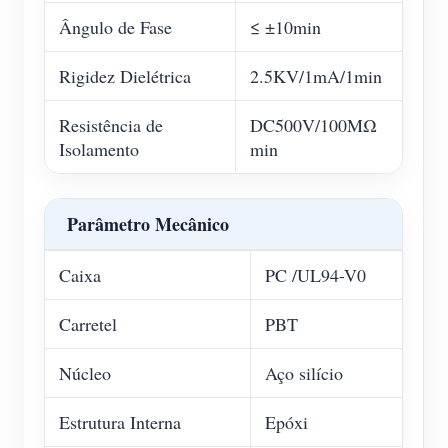
Ângulo de Fase
≤ ±10min
Rigidez Dielétrica
2.5KV/1mA/1min
Resistência de
DC500V/100MΩ
Isolamento
min
Parâmetro Mecânico
Caixa
PC /UL94-V0
Carretel
PBT
Núcleo
Aço silício
Estrutura Interna
Epóxi