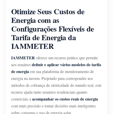
Blog
Otimize Seus Custos de
App Loja
Energia com as
Explorar site
Configurações Flexíveis de
Ranking FV
Tarifa de Energia da
IAMMETER
IAMMETER
oferece um recurso prático que permite
definir e aplicar vários modelos de tarifa
aos usuários
de energia
em sua plataforma de monitoramento de
energia na nuvem. Projetado para corresponder aos
métodos de cobrança de eletricidade do mundo real, este
recurso ajuda tanto usuários residenciais quanto
acompanhar os custos reais de energia
comerciais a
com mais precisão e tomar decisões mais inteligentes
sobre consumo e uso de energia solar.