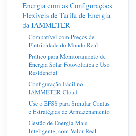
Carregador EV
Energia com as Configurações
Flexíveis de Tarifa de Energia
IAMMETER Simulator
da IAMMETER
Medidor virtual
Compatível com Preços de
Sistema de previsão e simulação de energia
Eletricidade do Mundo Real
Aplicações
Prático para Monitoramento de
Monitor de energia do sistema solar fotovoltaico
Loja
Energia Solar Fotovoltaica e Uso
Residencial
Monitor de consumo de eletricidade
Recursos
Configuração Fácil no
Sistema de controle de aquecedor FV
Início rápido do produto
Comunidade
IAMMETER-Cloud
Automação residencial
Documento
Programa de contribuidores
Soluções
Use o EFSS para Simular Contas
Monitoramento de energia da fábrica
Vídeo tutorial
e Estratégias de Armazenamento
Centro de contribuidores
Contato
Gestão de Energia Mais
FAQ
Atividades IAMMETER
Sobre nós
Inteligente, com Valor Real
Notícias
Fórum