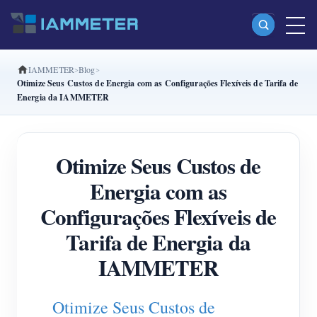
IAMMETER
Blog
Produtos
Otimize Seus Custos de Energia com as Configurações Flexíveis de Tarifa de
Energia da IAMMETER
Monofásico Medidor de energia Wi-Fi (WEM3080)
Fase dividida Medidor de energia Wi-Fi (WEM2067)
Otimize Seus Custos de
Trifásico Medidor de energia Wi-Fi (WEM3080T)
Energia com as
Trifásico Medidor de energia Wi-Fi (WEM3046T)
Configurações Flexíveis de
Trifásico Medidor de energia Wi-Fi (WEM3050T)
Tarifa de Energia da
Controlador de potência WiFi
IAMMETER
IAMMETER Cloud Pro
Serviço de hospedagem própria
Otimize Seus Custos de