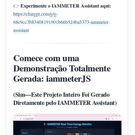
Experimente o IAMMETER Assistant aqui:
👉
https://chatgpt.com/g/g-
68e9cc3b83408191901b66b524ba5373-iammeter-
assistant
Comece com uma
Demonstração Totalmente
Gerada: iammeterJS
(Sim—Este Projeto Inteiro Foi Gerado
Diretamente pelo IAMMETER Assistant)