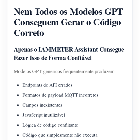
Nem Todos os Modelos GPT
Blog
App Loja
Conseguem Gerar o Código
Explorar site
Correto
Ranking FV
Apenas o
IAMMETER Assistant
Consegue
Fazer Isso de Forma Confiável
Modelos GPT genéricos frequentemente produzem:
Endpoints de API errados
Formatos de payload MQTT incorretos
Campos inexistentes
JavaScript inutilizável
Lógica de código conflitante
Código que simplesmente não executa