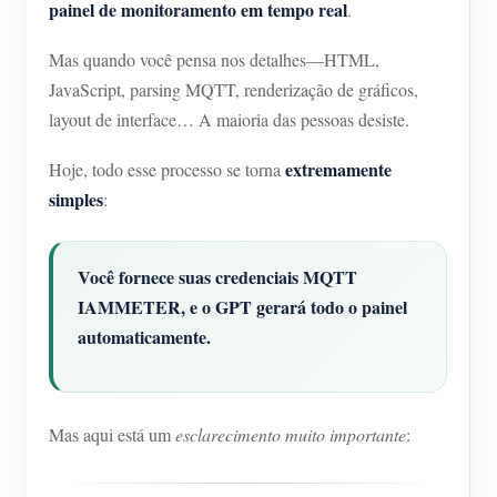
painel de monitoramento em tempo real
Carregador EV
.
IAMMETER Simulator
Mas quando você pensa nos detalhes—HTML,
JavaScript, parsing MQTT, renderização de gráficos,
Medidor virtual
layout de interface… A maioria das pessoas desiste.
Sistema de previsão e simulação de energia
extremamente
Hoje, todo esse processo se torna
Aplicações
simples
:
Monitor de energia do sistema solar fotovoltaico
Loja
Monitor de consumo de eletricidade
Recursos
Você fornece suas credenciais MQTT
IAMMETER, e o GPT gerará todo o painel
Sistema de controle de aquecedor FV
Início rápido do produto
Comunidade
automaticamente.
Automação residencial
Documento
Programa de contribuidores
Soluções
Monitoramento de energia da fábrica
Vídeo tutorial
Centro de contribuidores
Contato
Mas aqui está um
esclarecimento muito importante
:
FAQ
Atividades IAMMETER
Sobre nós
Notícias
Fórum