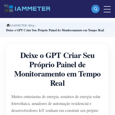
IAMMETER
Blog
Produtos
Deixe o GPT Criar Seu Próprio Painel de Monitoramento em Tempo Real
Monofásico Medidor de energia Wi-Fi (WEM3080)
Fase dividida Medidor de energia Wi-Fi (WEM2067)
Deixe o GPT Criar Seu
Trifásico Medidor de energia Wi-Fi (WEM3080T)
Próprio Painel de
Trifásico Medidor de energia Wi-Fi (WEM3046T)
Monitoramento em Tempo
Trifásico Medidor de energia Wi-Fi (WEM3050T)
Real
Controlador de potência WiFi
Muitos entusiastas de energia, usuários de energia solar
IAMMETER Cloud Pro
fotovoltaica, amadores de automação residencial e
Serviço de hospedagem própria
desenvolvedores IoT sonham em construir seu próprio