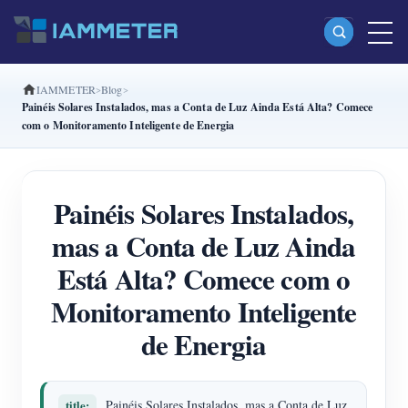
IAMMETER
Blog
Produtos
Painéis Solares Instalados, mas a Conta de Luz Ainda Está Alta? Comece
com o Monitoramento Inteligente de Energia
Monofásico Medidor de energia Wi-Fi (WEM3080)
Fase dividida Medidor de energia Wi-Fi (WEM2067)
Painéis Solares Instalados,
Trifásico Medidor de energia Wi-Fi (WEM3080T)
mas a Conta de Luz Ainda
Trifásico Medidor de energia Wi-Fi (WEM3046T)
Está Alta? Comece com o
Trifásico Medidor de energia Wi-Fi (WEM3050T)
Monitoramento Inteligente
Controlador de potência WiFi
de Energia
IAMMETER Cloud Pro
Serviço de hospedagem própria
title:
Painéis Solares Instalados, mas a Conta de Luz