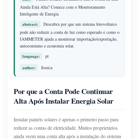
Carregador EV
Ainda Está Alta? Comece com o Monitoramento
Inteligente de Energia
IAMMETER Simulator
abstract:
Descubra por que um sistema fotovoltaico
Medidor virtual
pode não reduzir a conta de luz como esperado e como o
Sistema de previsão e simulação de energia
IAMMETER ajuda a monitorar importação/exportação,
autoconsumo e economia solar.
Aplicações
language:
pt
Monitor de energia do sistema solar fotovoltaico
Loja
author:
Jessica
Monitor de consumo de eletricidade
Recursos
Sistema de controle de aquecedor FV
Por que a Conta Pode Continuar
Início rápido do produto
Comunidade
Alta Após Instalar Energia Solar
Automação residencial
Documento
Programa de contribuidores
Soluções
Monitoramento de energia da fábrica
Vídeo tutorial
Centro de contribuidores
Contato
Instalar painéis solares é apenas o primeiro passo para
FAQ
Atividades IAMMETER
reduzir as contas de eletricidade. Muitos proprietários
Sobre nós
ainda veem uma conta alta após a instalação do sistema
Notícias
Fórum