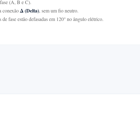
 fase (A, B e C).
Δ (Delta)
ma conexão
, sem um fio neutro.
es de fase estão defasadas em 120° no ângulo elétrico.