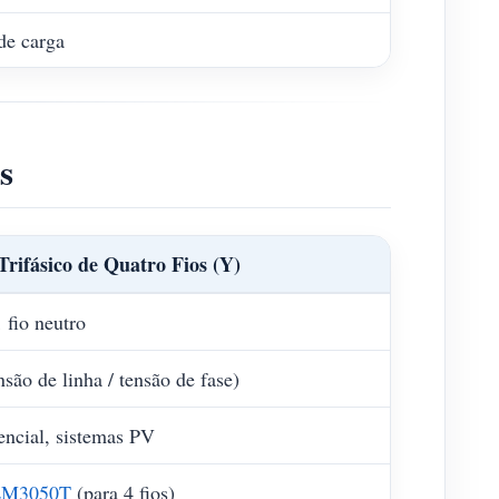
de carga
s
Trifásico de Quatro Fios (Y)
1 fio neutro
são de linha / tensão de fase)
encial, sistemas PV
M3050T
(para 4 fios)