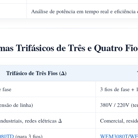
Análise de potência em tempo real e eficiência 
as Trifásicos de Três e Quatro Fio
Trifásico de Três Fios (Δ)
e fase
3 fios de fase + 
ensão de linha)
380V / 220V (ten
ndustriais, redes elétricas Δ
Comercial, resid
80TD
(para 3 fios)
WEM3080T
/
WE