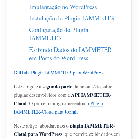
Carregador EV
Implantação no WordPress
IAMMETER Simulator
Instalação do Plugin IAMMETER
Medidor virtual
Configuração do Plugin
IAMMETER
Sistema de previsão e simulação de energia
Exibindo Dados do IAMMETER
Aplicações
em Posts do WordPress
Monitor de energia do sistema solar fotovoltaico
Loja
GitHub: Plugin IAMMETER para WordPress
Monitor de consumo de eletricidade
Recursos
segunda parte
Este artigo é a
da nossa série sobre
Sistema de controle de aquecedor FV
Início rápido do produto
Comunidade
API IAMMETER-
plugins desenvolvidos com a
Automação residencial
Documento
Cloud
. O primeiro artigo apresentou o
Plugin
Programa de contribuidores
Soluções
Monitoramento de energia da fábrica
IAMMETER-Cloud para Joomla
.
Vídeo tutorial
Centro de contribuidores
Contato
FAQ
plugin IAMMETER-
Neste artigo, abordaremos o
Atividades IAMMETER
Sobre nós
Cloud para WordPress
, que permite exibir dados em
Notícias
Fórum