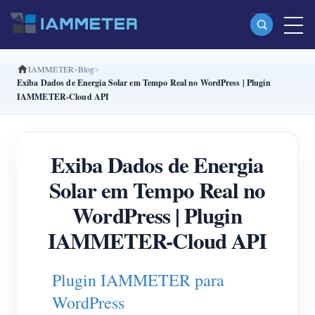
IAMMETER
Blog
Produtos
Exiba Dados de Energia Solar em Tempo Real no WordPress | Plugin
IAMMETER-Cloud API
Monofásico Medidor de energia Wi-Fi (WEM3080)
Fase dividida Medidor de energia Wi-Fi (WEM2067)
Exiba Dados de Energia
Trifásico Medidor de energia Wi-Fi (WEM3080T)
Solar em Tempo Real no
Trifásico Medidor de energia Wi-Fi (WEM3046T)
WordPress | Plugin
Trifásico Medidor de energia Wi-Fi (WEM3050T)
IAMMETER-Cloud API
Controlador de potência WiFi
IAMMETER Cloud Pro
Plugin IAMMETER para
Serviço de hospedagem própria
WordPress