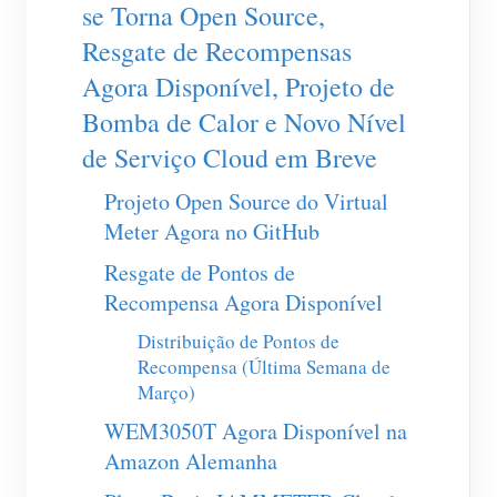
Carregador EV
se Torna Open Source,
Resgate de Recompensas
IAMMETER Simulator
Agora Disponível, Projeto de
Medidor virtual
Bomba de Calor e Novo Nível
Sistema de previsão e simulação de energia
de Serviço Cloud em Breve
Aplicações
Projeto Open Source do Virtual
Monitor de energia do sistema solar fotovoltaico
Meter Agora no GitHub
Loja
Resgate de Pontos de
Monitor de consumo de eletricidade
Recursos
Recompensa Agora Disponível
Sistema de controle de aquecedor FV
Início rápido do produto
Comunidade
Distribuição de Pontos de
Automação residencial
Documento
Recompensa (Última Semana de
Programa de contribuidores
Soluções
Março)
Monitoramento de energia da fábrica
Vídeo tutorial
Centro de contribuidores
Contato
WEM3050T Agora Disponível na
FAQ
Atividades IAMMETER
Amazon Alemanha
Sobre nós
Notícias
Fórum