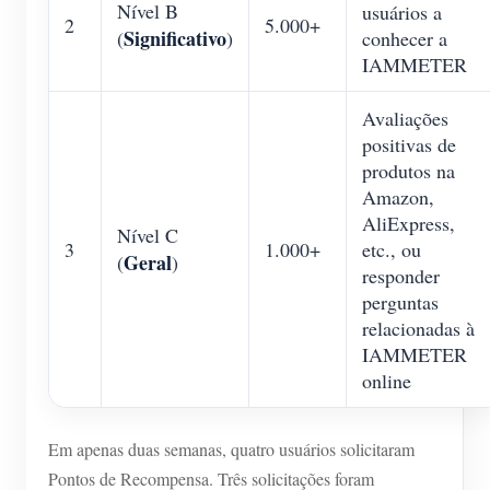
Nível B
usuários a
2
5.000+
Significativo
(
)
conhecer a
IAMMETER
Avaliações
positivas de
produtos na
Amazon,
AliExpress,
Nível C
3
1.000+
etc., ou
Geral
(
)
responder
perguntas
relacionadas à
IAMMETER
online
Em apenas duas semanas, quatro usuários solicitaram
Pontos de Recompensa. Três solicitações foram