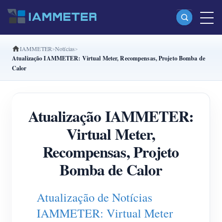
IAMMETER
Notícias
Produtos
Atualização IAMMETER: Virtual Meter, Recompensas, Projeto Bomba de
Calor
Monofásico Medidor de energia Wi-Fi (WEM3080)
Fase dividida Medidor de energia Wi-Fi (WEM2067)
Atualização IAMMETER:
Trifásico Medidor de energia Wi-Fi (WEM3080T)
Virtual Meter,
Trifásico Medidor de energia Wi-Fi (WEM3046T)
Recompensas, Projeto
Trifásico Medidor de energia Wi-Fi (WEM3050T)
Bomba de Calor
Controlador de potência WiFi
IAMMETER Cloud Pro
Atualização de Notícias
Serviço de hospedagem própria
IAMMETER: Virtual Meter