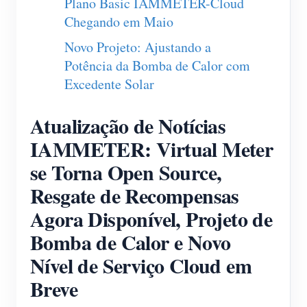
Plano Basic IAMMETER-Cloud
Chegando em Maio
Blog
App Loja
Novo Projeto: Ajustando a
Explorar site
Potência da Bomba de Calor com
Ranking FV
Excedente Solar
Atualização de Notícias
IAMMETER: Virtual Meter
se Torna Open Source,
Resgate de Recompensas
Agora Disponível, Projeto de
Bomba de Calor e Novo
Nível de Serviço Cloud em
Breve