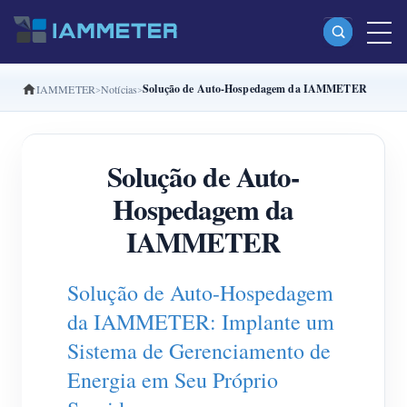
Solução de Auto-Hospedagem da IAMMETER
IAMMETER
Notícias
Produtos
Monofásico Medidor de energia Wi-Fi (WEM3080)
Solução de Auto-
Fase dividida Medidor de energia Wi-Fi (WEM2067)
Hospedagem da
Trifásico Medidor de energia Wi-Fi (WEM3080T)
IAMMETER
Trifásico Medidor de energia Wi-Fi (WEM3046T)
Trifásico Medidor de energia Wi-Fi (WEM3050T)
Solução de Auto-Hospedagem
Controlador de potência WiFi
da IAMMETER: Implante um
IAMMETER Cloud Pro
Sistema de Gerenciamento de
Energia em Seu Próprio
Serviço de hospedagem própria