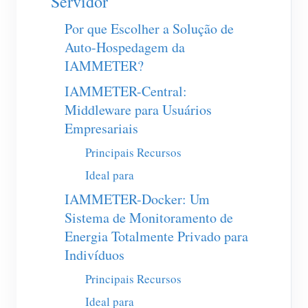
Servidor
Carregador EV
Por que Escolher a Solução de
IAMMETER Simulator
Auto-Hospedagem da
Medidor virtual
IAMMETER?
Sistema de previsão e simulação de energia
IAMMETER-Central:
Middleware para Usuários
Aplicações
Empresariais
Monitor de energia do sistema solar fotovoltaico
Loja
Principais Recursos
Monitor de consumo de eletricidade
Recursos
Ideal para
Sistema de controle de aquecedor FV
IAMMETER-Docker: Um
Início rápido do produto
Comunidade
Sistema de Monitoramento de
Automação residencial
Documento
Programa de contribuidores
Soluções
Energia Totalmente Privado para
Monitoramento de energia da fábrica
Vídeo tutorial
Indivíduos
Centro de contribuidores
Contato
FAQ
Principais Recursos
Atividades IAMMETER
Sobre nós
Ideal para
Notícias
Fórum