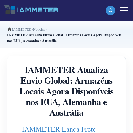
IAMMETER
Notícias
Produtos
IAMMETER Atualiza Envio Global: Armazéns Locais Agora Disponíveis
nos EUA, Alemanha e Austrália
Monofásico Medidor de energia Wi-Fi (WEM3080)
Fase dividida Medidor de energia Wi-Fi (WEM2067)
IAMMETER Atualiza
Trifásico Medidor de energia Wi-Fi (WEM3080T)
Envio Global: Armazéns
Trifásico Medidor de energia Wi-Fi (WEM3046T)
Locais Agora Disponíveis
Trifásico Medidor de energia Wi-Fi (WEM3050T)
nos EUA, Alemanha e
Controlador de potência WiFi
Austrália
IAMMETER Cloud Pro
Serviço de hospedagem própria
IAMMETER Lança Frete