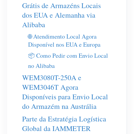
Carregador EV
Grátis de Armazéns Locais
dos EUA e Alemanha via
IAMMETER Simulator
Alibaba
Medidor virtual
🌐 Atendimento Local Agora
Sistema de previsão e simulação de energia
Disponível nos EUA e Europa
Aplicações
📦 Como Pedir com Envio Local
Monitor de energia do sistema solar fotovoltaico
Loja
no Alibaba
Monitor de consumo de eletricidade
Recursos
WEM3080T-250A e
Sistema de controle de aquecedor FV
WEM3046T Agora
Início rápido do produto
Comunidade
Disponíveis para Envio Local
Automação residencial
Documento
Programa de contribuidores
Soluções
do Armazém na Austrália
Monitoramento de energia da fábrica
Vídeo tutorial
Centro de contribuidores
Contato
Parte da Estratégia Logística
FAQ
Atividades IAMMETER
Sobre nós
Global da IAMMETER
Notícias
Fórum