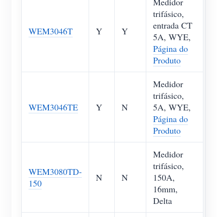
Medidor
trifásico,
entrada CT
WEM3046T
Y
Y
5A, WYE,
Página do
Produto
Medidor
trifásico,
WEM3046TE
Y
N
5A, WYE,
Página do
Produto
Medidor
trifásico,
WEM3080TD-
N
N
150A,
150
16mm,
Delta