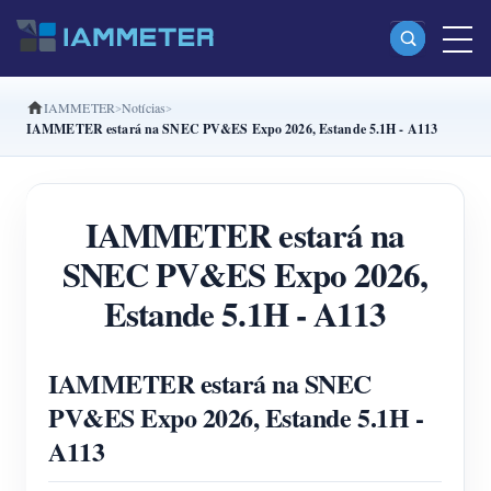
IAMMETER
Notícias
Produtos
IAMMETER estará na SNEC PV&ES Expo 2026, Estande 5.1H - A113
Monofásico Medidor de energia Wi-Fi (WEM3080)
Fase dividida Medidor de energia Wi-Fi (WEM2067)
IAMMETER estará na
Trifásico Medidor de energia Wi-Fi (WEM3080T)
SNEC PV&ES Expo 2026,
Trifásico Medidor de energia Wi-Fi (WEM3046T)
Estande 5.1H - A113
Trifásico Medidor de energia Wi-Fi (WEM3050T)
Controlador de potência WiFi
IAMMETER estará na SNEC
PV&ES Expo 2026, Estande 5.1H -
IAMMETER Cloud Pro
A113
Serviço de hospedagem própria