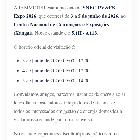
Carregador EV
SNEC PV&ES
A IAMMETER estará presente na
IAMMETER Simulator
Expo 2026
3 a 5 de junho de 2026
, que ocorrerá de
, no
Centro Nacional de Convenções e Exposições
Medidor virtual
(Xangai)
5.1H - A113
. Nosso estande é o
.
Sistema de previsão e simulação de energia
O horário oficial de visitação é:
Aplicações
3 de junho de 2026: 09:00 - 17:00
Monitor de energia do sistema solar fotovoltaico
Loja
4 de junho de 2026: 09:00 - 17:00
Monitor de consumo de eletricidade
Recursos
5 de junho de 2026: 09:00 - 14:00
Sistema de controle de aquecedor FV
Início rápido do produto
Comunidade
Convidamos amigos, parceiros, usuários de energia solar
Automação residencial
Documento
fotovoltaica, instaladores, integradores de sistemas e
Programa de contribuidores
Soluções
todos os interessados em gestão de energia doméstica a
Monitoramento de energia da fábrica
Vídeo tutorial
Centro de contribuidores
Contato
visitar nosso estande para uma conversa.
FAQ
Atividades IAMMETER
Sobre nós
No estande, esperamos discutir tópicos práticos como
Notícias
Fórum