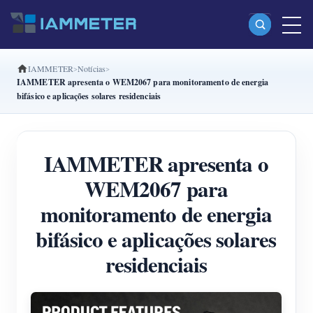
IAMMETER
Notícias
Produtos
IAMMETER apresenta o WEM2067 para monitoramento de energia
bifásico e aplicações solares residenciais
Monofásico Medidor de energia Wi-Fi (WEM3080)
Fase dividida Medidor de energia Wi-Fi (WEM2067)
IAMMETER apresenta o
Trifásico Medidor de energia Wi-Fi (WEM3080T)
WEM2067 para
Trifásico Medidor de energia Wi-Fi (WEM3046T)
monitoramento de energia
Trifásico Medidor de energia Wi-Fi (WEM3050T)
bifásico e aplicações solares
Controlador de potência WiFi
residenciais
IAMMETER Cloud Pro
Serviço de hospedagem própria