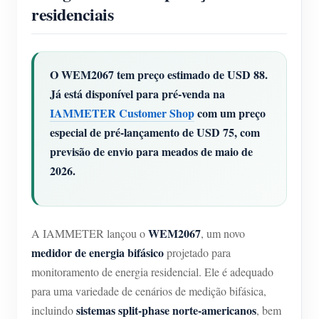
residenciais
Blog
App Loja
Explorar site
O WEM2067 tem preço estimado de USD 88.
Ranking FV
Já está disponível para pré-venda na
IAMMETER Customer Shop
com um preço
especial de pré-lançamento de USD 75, com
previsão de envio para meados de maio de
2026.
WEM2067
A IAMMETER lançou o
, um novo
medidor de energia bifásico
projetado para
monitoramento de energia residencial. Ele é adequado
para uma variedade de cenários de medição bifásica,
sistemas split-phase norte-americanos
incluindo
, bem