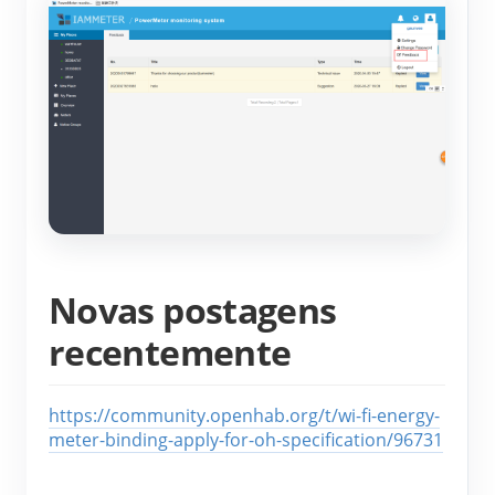
Blog
App Loja
Explorar site
Ranking FV
Novas postagens
recentemente
https://community.openhab.org/t/wi-fi-energy-
meter-binding-apply-for-oh-specification/96731