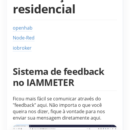
Carregador EV
residencial
IAMMETER Simulator
Medidor virtual
openhab
Sistema de previsão e simulação de energia
Node-Red
Aplicações
iobroker
Monitor de energia do sistema solar fotovoltaico
Loja
Sistema de feedback
Monitor de consumo de eletricidade
Recursos
no IAMMETER
Sistema de controle de aquecedor FV
Início rápido do produto
Comunidade
Automação residencial
Documento
Programa de contribuidores
Soluções
Ficou mais fácil se comunicar através do
Monitoramento de energia da fábrica
"feedback" aqui. Não importa o que você
Vídeo tutorial
Centro de contribuidores
Contato
queira nos dizer, fique à vontade para nos
FAQ
enviar sua mensagem diretamente aqui.
Atividades IAMMETER
Sobre nós
Notícias
Fórum