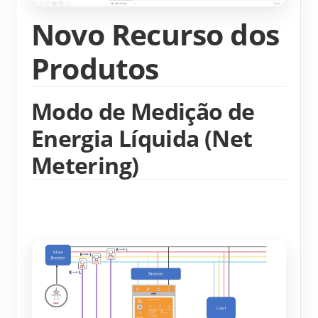
Blog
Novo Recurso dos
App Loja
Explorar site
Produtos
Ranking FV
Modo de Medição de
Energia Líquida (Net
Metering)