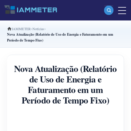
IAMMETER
Notícias
Produtos
Nova Atualização (Relatório de Uso de Energia e Faturamento em um
Período de Tempo Fixo)
Monofásico Medidor de energia Wi-Fi (WEM3080)
Fase dividida Medidor de energia Wi-Fi (WEM2067)
Nova Atualização (Relatório
Trifásico Medidor de energia Wi-Fi (WEM3080T)
de Uso de Energia e
Trifásico Medidor de energia Wi-Fi (WEM3046T)
Faturamento em um
Trifásico Medidor de energia Wi-Fi (WEM3050T)
Período de Tempo Fixo)
Controlador de potência WiFi
IAMMETER Cloud Pro
Serviço de hospedagem própria