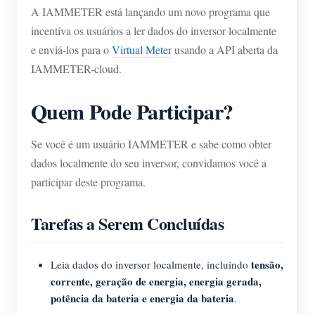
A IAMMETER está lançando um novo programa que
Blog
App Loja
incentiva os usuários a ler dados do inversor localmente
e enviá-los para o
Virtual Meter
usando a API aberta da
Explorar site
IAMMETER-cloud.
Ranking FV
Quem Pode Participar?
Se você é um usuário IAMMETER e sabe como obter
dados localmente do seu inversor, convidamos você a
participar deste programa.
Tarefas a Serem Concluídas
tensão,
Leia dados do inversor localmente, incluindo
corrente, geração de energia, energia gerada,
potência da bateria e energia da bateria
.