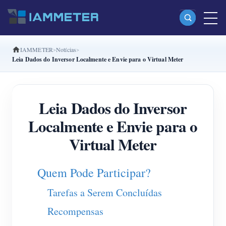
IAMMETER
Notícias
Produtos
Leia Dados do Inversor Localmente e Envie para o Virtual Meter
Monofásico Medidor de energia Wi-Fi (WEM3080)
Fase dividida Medidor de energia Wi-Fi (WEM2067)
Leia Dados do Inversor
Trifásico Medidor de energia Wi-Fi (WEM3080T)
Localmente e Envie para o
Trifásico Medidor de energia Wi-Fi (WEM3046T)
Virtual Meter
Trifásico Medidor de energia Wi-Fi (WEM3050T)
Quem Pode Participar?
Controlador de potência WiFi
Tarefas a Serem Concluídas
IAMMETER Cloud Pro
Recompensas
Serviço de hospedagem própria