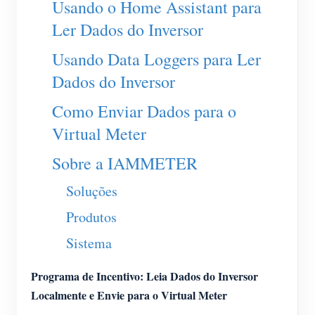
Usando o Home Assistant para
Carregador EV
Ler Dados do Inversor
IAMMETER Simulator
Usando Data Loggers para Ler
Medidor virtual
Dados do Inversor
Sistema de previsão e simulação de energia
Como Enviar Dados para o
Aplicações
Virtual Meter
Monitor de energia do sistema solar fotovoltaico
Loja
Sobre a IAMMETER
Monitor de consumo de eletricidade
Recursos
Soluções
Sistema de controle de aquecedor FV
Início rápido do produto
Comunidade
Produtos
Automação residencial
Documento
Programa de contribuidores
Soluções
Sistema
Monitoramento de energia da fábrica
Vídeo tutorial
Centro de contribuidores
Contato
Programa de Incentivo: Leia Dados do Inversor
FAQ
Atividades IAMMETER
Sobre nós
Localmente e Envie para o Virtual Meter
Notícias
Fórum