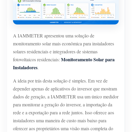
Carregador EV
IAMMETER Simulator
Medidor virtual
A IAMMETER apresentou uma solução de
Sistema de previsão e simulação de energia
monitoramento solar mais econômica para instaladores
Aplicações
solares residenciais e integradores de sistemas
Monitoramento Solar para
fotovoltaicos residenciais:
Monitor de energia do sistema solar fotovoltaico
Loja
Instaladores
.
Monitor de consumo de eletricidade
Recursos
A ideia por trás desta solução é simples. Em vez de
Sistema de controle de aquecedor FV
Início rápido do produto
Comunidade
depender apenas de aplicativos do inversor que mostram
Automação residencial
Documento
dados de geração, a IAMMETER usa um único medidor
Programa de contribuidores
Soluções
para monitorar a geração do inversor, a importação da
Monitoramento de energia da fábrica
Vídeo tutorial
Centro de contribuidores
Contato
rede e a exportação para a rede juntos. Isso oferece aos
FAQ
instaladores uma maneira de custo mais baixo para
Atividades IAMMETER
Sobre nós
oferecer aos proprietários uma visão mais completa do
Notícias
Fórum