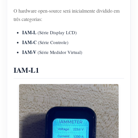
Blog
O hardware open-source será inicialmente dividido em
App Loja
três categorias:
Explorar site
IAM-L
(Série Display LCD)
Ranking FV
IAM-C
(Série Controle)
IAM-V
(Série Medidor Virtual)
IAM-L1