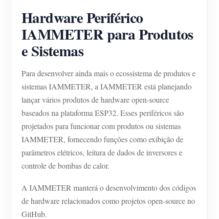
Carregador EV
Hardware Periférico
IAMMETER Simulator
IAMMETER para Produtos
Medidor virtual
e Sistemas
Sistema de previsão e simulação de energia
Para desenvolver ainda mais o ecossistema de produtos e
Aplicações
sistemas IAMMETER, a IAMMETER está planejando
lançar vários produtos de hardware open-source
Monitor de energia do sistema solar fotovoltaico
Loja
baseados na plataforma ESP32. Esses periféricos são
Monitor de consumo de eletricidade
Recursos
projetados para funcionar com produtos ou sistemas
Sistema de controle de aquecedor FV
IAMMETER, fornecendo funções como exibição de
Início rápido do produto
Comunidade
parâmetros elétricos, leitura de dados de inversores e
Automação residencial
Documento
Programa de contribuidores
Soluções
controle de bombas de calor.
Monitoramento de energia da fábrica
Vídeo tutorial
Centro de contribuidores
Contato
A IAMMETER manterá o desenvolvimento dos códigos
FAQ
Atividades IAMMETER
de hardware relacionados como projetos open-source no
Sobre nós
GitHub.
Notícias
Fórum