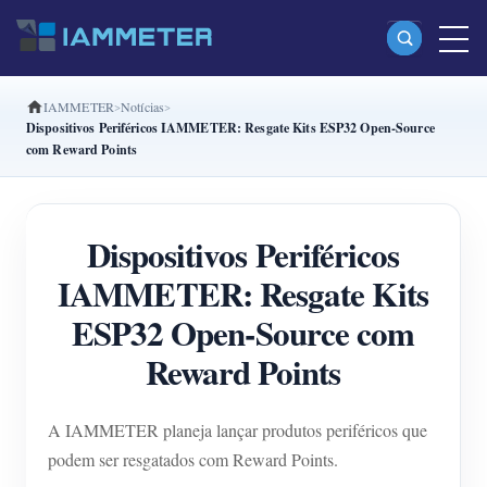
IAMMETER
Notícias
Produtos
Dispositivos Periféricos IAMMETER: Resgate Kits ESP32 Open-Source
com Reward Points
Monofásico Medidor de energia Wi-Fi (WEM3080)
Fase dividida Medidor de energia Wi-Fi (WEM2067)
Dispositivos Periféricos
Trifásico Medidor de energia Wi-Fi (WEM3080T)
IAMMETER: Resgate Kits
Trifásico Medidor de energia Wi-Fi (WEM3046T)
ESP32 Open-Source com
Trifásico Medidor de energia Wi-Fi (WEM3050T)
Reward Points
Controlador de potência WiFi
IAMMETER Cloud Pro
A IAMMETER planeja lançar produtos periféricos que
Serviço de hospedagem própria
podem ser resgatados com Reward Points.