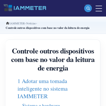
IAMMETER
Notícias
Produtos
Controle outros dispositivos com base no valor da leitura de energia
Monofásico Medidor de energia Wi-Fi (WEM3080)
Fase dividida Medidor de energia Wi-Fi (WEM2067)
Controle outros dispositivos
Trifásico Medidor de energia Wi-Fi (WEM3080T)
com base no valor da leitura
Trifásico Medidor de energia Wi-Fi (WEM3046T)
de energia
Trifásico Medidor de energia Wi-Fi (WEM3050T)
1 Adotar uma tomada
Controlador de potência WiFi
inteligente no sistema
IAMMETER Cloud Pro
IAMMETER
Serviço de hospedagem própria
Sistema e hardware