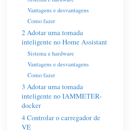
Carregador EV
Vantagens e desvantagens
IAMMETER Simulator
Como fazer
Medidor virtual
2 Adotar uma tomada
Sistema de previsão e simulação de energia
inteligente no Home Assistant
Aplicações
Sistema e hardware
Monitor de energia do sistema solar fotovoltaico
Loja
Vantagens e desvantagens
Monitor de consumo de eletricidade
Recursos
Como fazer
Sistema de controle de aquecedor FV
Início rápido do produto
Comunidade
3 Adotar uma tomada
Automação residencial
inteligente no IAMMETER-
Documento
Programa de contribuidores
Soluções
docker
Monitoramento de energia da fábrica
Vídeo tutorial
Centro de contribuidores
Contato
4 Controlar o carregador de
FAQ
Atividades IAMMETER
Sobre nós
VE
Notícias
Fórum