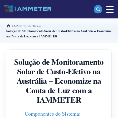
IAMMETER
Notícias
Produtos
Solução de Monitoramento Solar de Custo-Efetivo na Austrália – Economize
na Conta de Luz com a IAMMETER
Monofásico Medidor de energia Wi-Fi (WEM3080)
Fase dividida Medidor de energia Wi-Fi (WEM2067)
Solução de Monitoramento
Trifásico Medidor de energia Wi-Fi (WEM3080T)
Solar de Custo-Efetivo na
Trifásico Medidor de energia Wi-Fi (WEM3046T)
Austrália – Economize na
Trifásico Medidor de energia Wi-Fi (WEM3050T)
Conta de Luz com a
Controlador de potência WiFi
IAMMETER
IAMMETER Cloud Pro
Serviço de hospedagem própria
Componentes do Sistema: