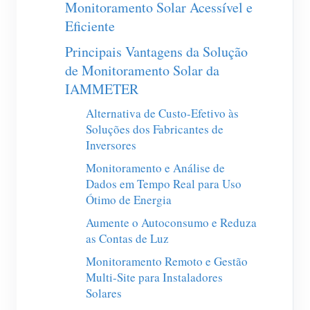
Monitoramento Solar Acessível e
Carregador EV
Eficiente
IAMMETER Simulator
Principais Vantagens da Solução
Medidor virtual
de Monitoramento Solar da
Sistema de previsão e simulação de energia
IAMMETER
Aplicações
Alternativa de Custo-Efetivo às
Soluções dos Fabricantes de
Monitor de energia do sistema solar fotovoltaico
Loja
Inversores
Monitoramento e Análise de
Monitor de consumo de eletricidade
Recursos
Dados em Tempo Real para Uso
Sistema de controle de aquecedor FV
Ótimo de Energia
Início rápido do produto
Comunidade
Automação residencial
Aumente o Autoconsumo e Reduza
Documento
Programa de contribuidores
Soluções
as Contas de Luz
Monitoramento de energia da fábrica
Vídeo tutorial
Centro de contribuidores
Contato
Monitoramento Remoto e Gestão
Multi-Site para Instaladores
FAQ
Atividades IAMMETER
Sobre nós
Solares
Notícias
Fórum