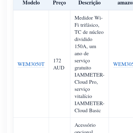
Modelo
Preço
Descrição
amazo
Medidor Wi-
Fi trifásico,
TC de núcleo
dividido
150A, um
ano de
172
serviço
WEM3050T
WEM30
AUD
gratuito
IAMMETER-
Cloud Pro,
serviço
vitalício
IAMMETER-
Cloud Basic
Acessório
opcional,