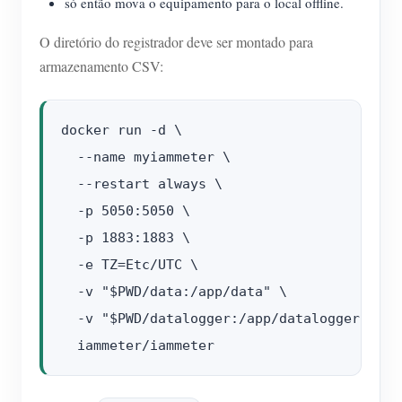
só então mova o equipamento para o local offline.
O diretório do registrador deve ser montado para
armazenamento CSV:
docker run -d \

  --name myiammeter \

  --restart always \

  -p 5050:5050 \

  -p 1883:1883 \

  -e TZ=Etc/UTC \

  -v "$PWD/data:/app/data" \

  -v "$PWD/datalogger:/app/datalogger" \
