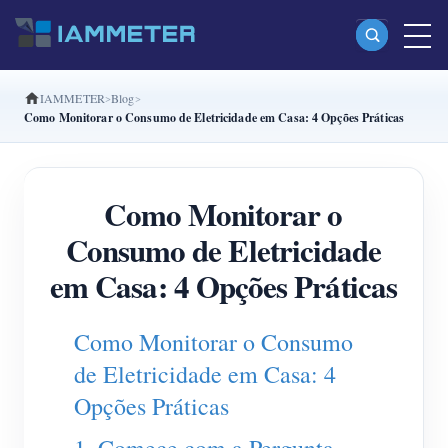
IAMMETER
Blog
Produtos
Como Monitorar o Consumo de Eletricidade em Casa: 4 Opções Práticas
Monofásico Medidor de energia Wi-Fi (WEM3080)
Fase dividida Medidor de energia Wi-Fi (WEM2067)
Como Monitorar o
Trifásico Medidor de energia Wi-Fi (WEM3080T)
Consumo de Eletricidade
Trifásico Medidor de energia Wi-Fi (WEM3046T)
em Casa: 4 Opções Práticas
Trifásico Medidor de energia Wi-Fi (WEM3050T)
Como Monitorar o Consumo
Controlador de potência WiFi
de Eletricidade em Casa: 4
IAMMETER Cloud Pro
Opções Práticas
Serviço de hospedagem própria