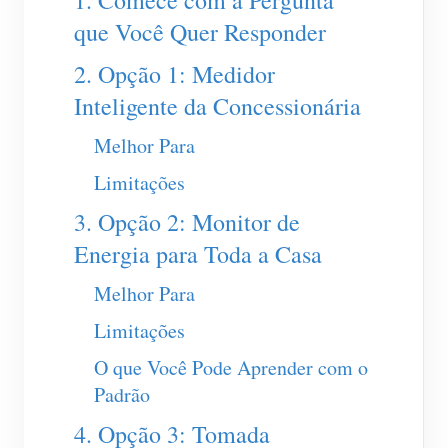
1. Comece com a Pergunta
Carregador EV
que Você Quer Responder
IAMMETER Simulator
2. Opção 1: Medidor
Medidor virtual
Inteligente da Concessionária
Sistema de previsão e simulação de energia
Melhor Para
Aplicações
Limitações
Monitor de energia do sistema solar fotovoltaico
Loja
3. Opção 2: Monitor de
Monitor de consumo de eletricidade
Recursos
Energia para Toda a Casa
Sistema de controle de aquecedor FV
Início rápido do produto
Comunidade
Melhor Para
Automação residencial
Documento
Limitações
Programa de contribuidores
Soluções
Monitoramento de energia da fábrica
Vídeo tutorial
O que Você Pode Aprender com o
Centro de contribuidores
Contato
Padrão
FAQ
Atividades IAMMETER
Sobre nós
4. Opção 3: Tomada
Notícias
Fórum