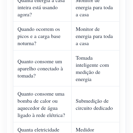
Quanta energia a casa
Monitor de
inteira está usando
energia para toda
agora?
a casa
Quando ocorrem os
Monitor de
picos e a carga base
energia para toda
noturna?
a casa
Tomada
Quanto consome um
inteligente com
aparelho conectado à
medição de
tomada?
energia
Quanto consome uma
bomba de calor ou
Submedição de
aquecedor de água
circuito dedicado
ligado à rede elétrica?
Quanta eletricidade
Medidor