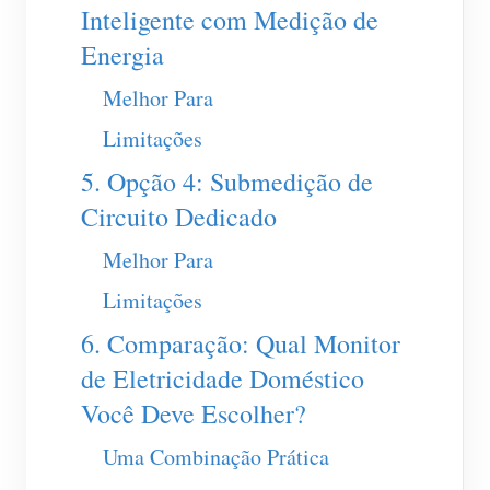
Inteligente com Medição de
Blog
App Loja
Energia
Explorar site
Melhor Para
Ranking FV
Limitações
5. Opção 4: Submedição de
Circuito Dedicado
Melhor Para
Limitações
6. Comparação: Qual Monitor
de Eletricidade Doméstico
Você Deve Escolher?
Uma Combinação Prática