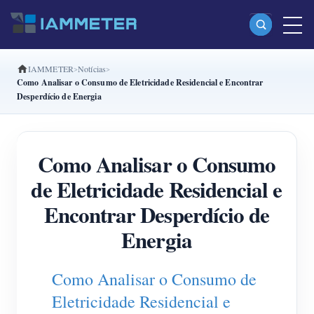
IAMMETER
Notícias
Produtos
Como Analisar o Consumo de Eletricidade Residencial e Encontrar
Desperdício de Energia
Monofásico Medidor de energia Wi-Fi (WEM3080)
Fase dividida Medidor de energia Wi-Fi (WEM2067)
Como Analisar o Consumo
Trifásico Medidor de energia Wi-Fi (WEM3080T)
de Eletricidade Residencial e
Trifásico Medidor de energia Wi-Fi (WEM3046T)
Encontrar Desperdício de
Trifásico Medidor de energia Wi-Fi (WEM3050T)
Energia
Controlador de potência WiFi
IAMMETER Cloud Pro
Como Analisar o Consumo de
Serviço de hospedagem própria
Eletricidade Residencial e