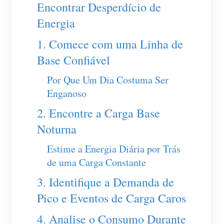
Carregador EV
Encontrar Desperdício de
Energia
IAMMETER Simulator
1. Comece com uma Linha de
Medidor virtual
Base Confiável
Sistema de previsão e simulação de energia
Por Que Um Dia Costuma Ser
Aplicações
Enganoso
Monitor de energia do sistema solar fotovoltaico
Loja
2. Encontre a Carga Base
Monitor de consumo de eletricidade
Recursos
Noturna
Sistema de controle de aquecedor FV
Início rápido do produto
Comunidade
Estime a Energia Diária por Trás
Automação residencial
de uma Carga Constante
Documento
Programa de contribuidores
Soluções
Monitoramento de energia da fábrica
3. Identifique a Demanda de
Vídeo tutorial
Centro de contribuidores
Contato
Pico e Eventos de Carga Caros
FAQ
Atividades IAMMETER
Sobre nós
4. Analise o Consumo Durante
Notícias
Fórum