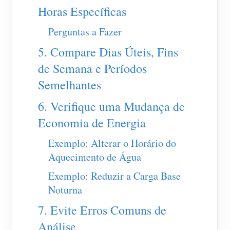
Horas Específicas
Blog
App Loja
Perguntas a Fazer
Explorar site
5. Compare Dias Úteis, Fins
Ranking FV
de Semana e Períodos
Semelhantes
6. Verifique uma Mudança de
Economia de Energia
Exemplo: Alterar o Horário do
Aquecimento de Água
Exemplo: Reduzir a Carga Base
Noturna
7. Evite Erros Comuns de
Análise