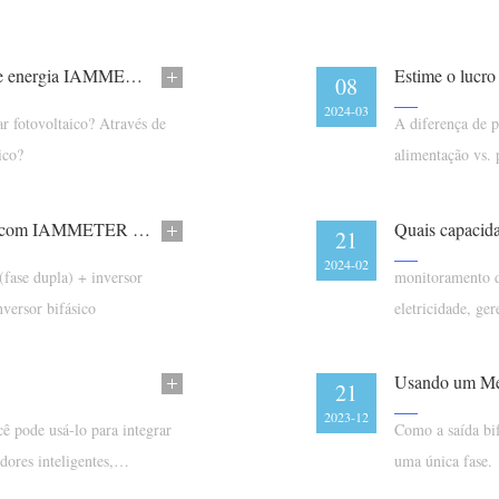
Compartilhe suas ideias e ganhe outro medidor de energia IAMMETER
08
2024-03
 fotovoltaico? Através de
A diferença de p
ico?
alimentação vs. p
Como Monitorar Seu Sistema Solar Fotovoltaico com IAMMETER — Guia Completo de Medidores de Energia
Quais capaci
21
2024-02
(fase dupla) + inversor
monitoramento d
nversor bifásico
eletricidade, g
fotovoltaica, H
21
2023-12
cê pode usá-lo para integrar
Como a saída bif
ores inteligentes,
uma única fase.