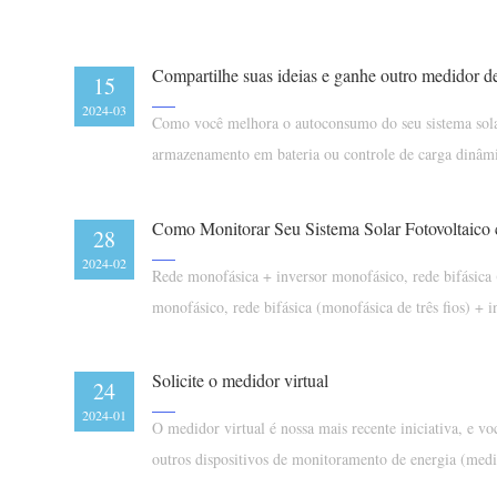
15
2024-03
Como você melhora o autoconsumo do seu sistema solar
armazenamento em bateria ou controle de carga dinâm
28
2024-02
Rede monofásica + inversor monofásico, rede bifásica 
monofásico, rede bifásica (monofásica de três fios) + i
Solicite o medidor virtual
24
2024-01
O medidor virtual é nossa mais recente iniciativa, e vo
outros dispositivos de monitoramento de energia (medid
inversores) na IAMMETER-cloud.