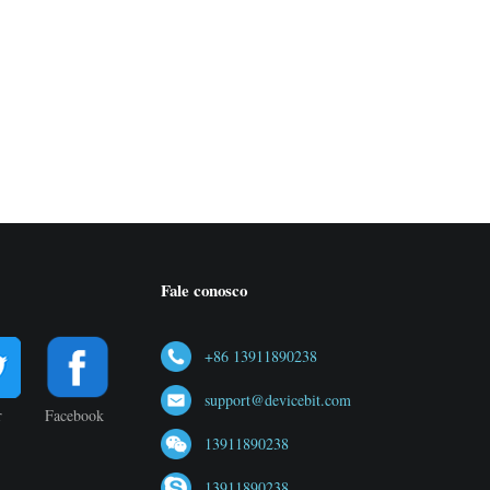
Fale conosco
+86 13911890238
support@devicebit.com
r
Facebook
13911890238
13911890238