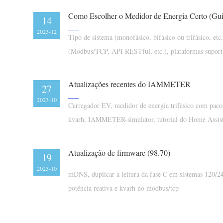
14
2023-12
Tipo de sistema (monofásico, bifásico ou trifásico, etc
(Modbus/TCP, API RESTful, etc.), plataformas suport
Atualizações recentes do IAMMETER
27
2023-10
Carregador EV, medidor de energia trifásico com pacot
kvarh, IAMMETER-simulator, tutorial do Home Assis
Atualização de firmware (98.70)
19
2023-10
mDNS, duplicar a leitura da fase C em sistemas 120/
potência reativa e kvarh no modbus/tcp