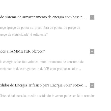
Estime o lucro do sistema de armazenamento de energia com base no seu consumo real da rede.
reço (preço de ponta vs. preço fora de ponta, ou preço de
reço de eletricidade) é suficiente?
dades a IAMMETER oferece?
e energia solar fotovoltaica, monitoramento de consumo de
erenciamento de carregamento de VE com producao solar
ome Assistant, NodeRed
Usando um Medidor de Energia Trifásico para Energia Solar Fotovoltaica e Consumo da Rede em um Sistema Split-Phase
ásica é balanceada, medir a saída do inversor pode ser feito usando