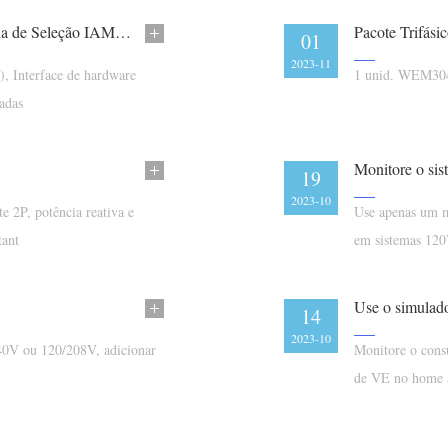
Como Escolher o Medidor de Energia Certo (Guia de Seleção IAMMETER)
Pacote Trifási
01
2023-11
.), Interface de hardware
1 unid. WEM304
adas
Monitore o si
19
2023-10
e 2P, potência reativa e
Use apenas um me
tant
em sistemas 12
14
2023-10
240V ou 120/208V, adicionar
Monitore o consu
de VE no home 