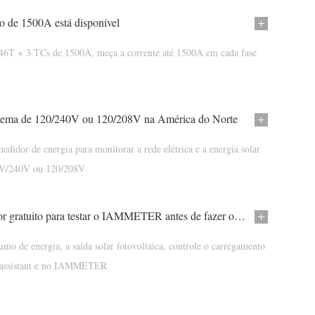
co de 1500A está disponível
6T + 3 TCs de 1500A, meça a corrente até 1500A em cada fase
stema de 120/240V ou 120/208V na América do Norte
didor de energia para monitorar a rede elétrica e a energia solar
0V/240V ou 120/208V
Use o simulador gratuito para testar o IAMMETER antes de fazer o pedido
mo de energia, a saída solar fotovoltaica, controle o carregamento
assistant e no IAMMETER