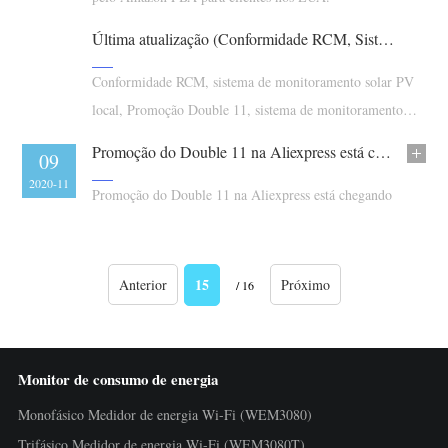
Última atualização (Conformidade RCM, Sistema de monitoramento solar PV local)
Conformidade RCM, sistema de monitoramento solar PV
local, Promoção Double 11, sistema de monitoramento
fotovoltaico
Promoção do Double 11 na Aliexpress está chegando
09
2020-11
Promoção do Double 11 na Aliexpress está chegando
15
Anterior
Próximo
/ 16
Monitor de consumo de energia
Monofásico Medidor de energia Wi-Fi (WEM3080)
Trifásico Medidor de energia Wi-Fi (WEM3080T)