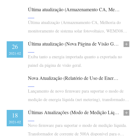
Carregador EV
Última atualização (Armazenamento CA, Melhoria do monitoramento de sistema solar fotovoltaico, WEM3080T 500A disponível)
IAMMETER Simulator
Última atualização (Armazenamento CA, Melhoria do
Medidor virtual
monitoramento de sistema solar fotovoltaico, WEM3080T
Sistema de previsão e simulação de energia
500A disponível)
Última atualização (Nova Página de Visão Geral, Modo de Medição Líquida)
05
26
Aplicações
2021-03
2021-02
Exiba tanto a energia importada quanto a exportada no
Monitor de energia do sistema solar fotovoltaico
Loja
painel da página de visão geral.
Monitor de consumo de eletricidade
Recursos
Nova Atualização (Relatório de Uso de Energia e Faturamento em um Período de Tempo Fixo)
Sistema de controle de aquecedor FV
Início rápido do produto
Comunidade
Lançamento de novo firmware para suportar o modo de
Automação residencial
Documento
medição de energia líquida (net metering), transformador
Programa de contribuidores
Soluções
de corrente de 400A disponível para WEM3080T
Monitoramento de energia da fábrica
Vídeo tutorial
Últimas Atualizações (Modo de Medição Líquida, WEM3080T-500A)
Centro de contribuidores
Contato
23
18
FAQ
2021-02
2021-02
Atividades IAMMETER
Novo firmware para suportar o modo de medição líquida.
Sobre nós
Notícias
Transformador de corrente de 500A disponível para o
Fórum