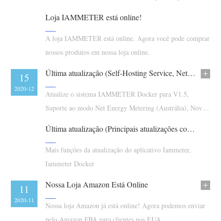
WEM3080T.
Blog
Loja IAMMETER está online!
App Loja
Explorar site
A loja IAMMETER está online. Agora você pode comprar
nossos produtos em nossa loja online.
Ranking FV
Última atualização (Self-Hosting Service, Net Metering Mode, Novo Agente na Austrália)
28
15
2021-01
2020-12
Atualize o sistema IAMMETER Docker para V1.5,
Suporte ao modo Net Energy Metering (Austrália), Novo
Tutorial em Vídeo, Novo Agente na Austrália
Última atualização (Principais atualizações com APP, IAMMETER Docker)
Mais funções da atualização do aplicativo Iammeter,
Iammeter Docker
Nossa Loja Amazon Está Online
17
11
2020-11
2020-11
Nossa loja Amazon já está online! Agora podemos enviar
pelo Amazon FBA para clientes nos EUA.