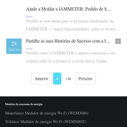
inteligente de energia e integração de sistemas. Junte-se e
Ajude a Moldar a IAMMETER: Pedido de Sugestões dos Utilizadores e Roadmap 2025
apoie o ecossistema crescente da IAMMETER.
Partilhe as suas ideias para as próximas atualizações da
IAMMETER — sugira funcionalidades, junte-se ao nosso
roadmap e ganhe pontos de recompensa!
Partilhe as suas Histórias de Sucesso com a IAMMETER e Esforços de Promoção
28
2025-05
Partilhe como a IAMMETER o ajudou a otimizar o seu
sistema solar ou a promover a nossa marca. Ganhe
recompensas pela sua história de sucesso ou apoio!
4
Anterior
Próximo
/ 16
Monitor de consumo de energia
Monofásico Medidor de energia Wi-Fi (WEM3080)
Trifásico Medidor de energia Wi-Fi (WEM3080T)