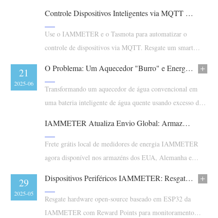
de 3 fios sem fio neutro.
Controle Dispositivos Inteligentes via MQTT com IAMMETER + Tasmota: Ganhe Smart Plugs Grátis Agora!
Blog
App Loja
Use o IAMMETER e o Tasmota para automatizar o
Explorar site
controle de dispositivos via MQTT. Resgate um smart
Ranking FV
plug grátis com pontos de recompensa.
O Problema: Um Aquecedor "Burro" e Energia Solar Não Utilizada
11
21
2025-07
2025-06
Transformando um aquecedor de água convencional em
uma bateria inteligente de água quente usando excesso de
energia solar com componentes prontos para uso
IAMMETER Atualiza Envio Global: Armazéns Locais Agora Disponíveis nos EUA, Alemanha e Austrália
Frete grátis local de medidores de energia IAMMETER
agora disponível nos armazéns dos EUA, Alemanha e
Austrália. Entrega mais rápida para clientes globais via
Dispositivos Periféricos IAMMETER: Resgate Kits ESP32 Open-Source com Reward Points
09
29
Alibaba e Amazon.
2025-06
2025-05
Resgate hardware open-source baseado em ESP32 da
IAMMETER com Reward Points para monitoramento