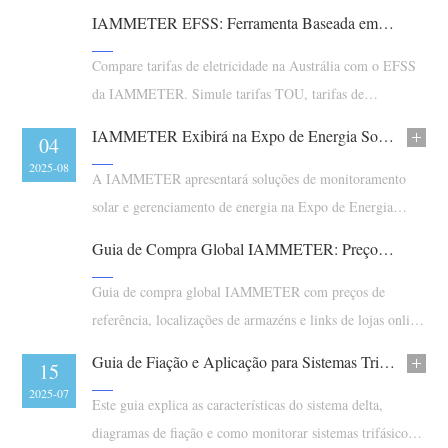
Carregador EV
comparando planos tarifários.
IAMMETER EFSS: Ferramenta Baseada em Dados para Encontrar o Plano de Eletricidade Mais Barato
IAMMETER Simulator
Compare tarifas de eletricidade na Austrália com o EFSS
Medidor virtual
da IAMMETER. Simule tarifas TOU, tarifas de
alimentação solar e encontre o plano de eletricidade mais
Sistema de previsão e simulação de energia
IAMMETER Exibirá na Expo de Energia Solar PV & Armazenamento de Guangzhou 2025
08
04
barato usando dados reais de consumo.
Aplicações
2025-08
2025-08
A IAMMETER apresentará soluções de monitoramento
Monitor de energia do sistema solar fotovoltaico
Loja
solar e gerenciamento de energia na Expo de Energia
Solar PV & Armazenamento de Guangzhou 2025,
Monitor de consumo de eletricidade
Recursos
Guia de Compra Global IAMMETER: Preços, Armazéns e Plataformas Online
Sistema de controle de aquecedor FV
Início rápido do produto
Comunidade
Guia de compra global IAMMETER com preços de
Automação residencial
referência, localizações de armazéns e links de lojas online
Documento
Programa de contribuidores
Soluções
para ajudá-lo a escolher a opção de compra mais
Monitoramento de energia da fábrica
Guia de Fiação e Aplicação para Sistemas Trifásicos Delta Usando o Medidor de Energia WEM3080TD
Vídeo tutorial
22
15
Centro de contribuidores
Contato
econômica.
2025-07
2025-07
FAQ
Este guia explica as características do sistema delta,
Atividades IAMMETER
Sobre nós
diagramas de fiação e como monitorar sistemas trifásicos
Notícias
Fórum